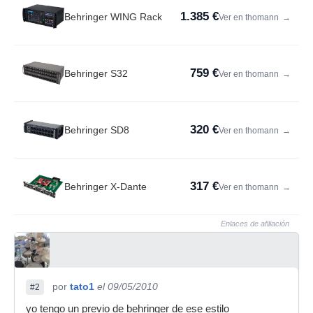
1.385 €
Behringer WING Rack
Ver en thomann
→
759 €
Behringer S32
Ver en thomann
→
320 €
Behringer SD8
Ver en thomann
→
317 €
Behringer X-Dante
Ver en thomann
→
Enlaces de afiliación
por
tato1
el 09/05/2010
#2
yo tengo un previo de behringer de ese estilo