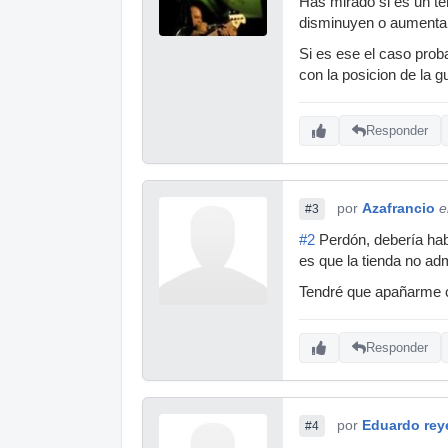
Has mirado si es un tem
disminuyen o aumentan 
Si es ese el caso prob
con la posicion de la gu
Responder
por
Azafrancio
e
#3
#2
Perdón, debería hab
es que la tienda no ad
Tendré que apañarme 
Responder
por
Eduardo rey
#4