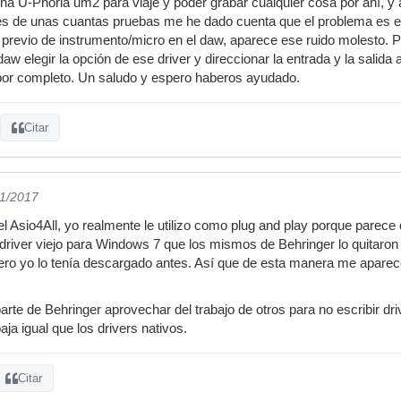
una U-Phoria um2 para viaje y poder grabar cualquier cosa por ahí, y 
s de unas cuantas pruebas me he dado cuenta que el problema es el dr
 previo de instrumento/micro en el daw, aparece ese ruido molesto. Pu
 daw elegir la opción de ese driver y direccionar la entrada y la salida 
 por completo. Un saludo y espero haberos ayudado.
Citar
11/2017
 el Asio4All, yo realmente le utilizo como plug and play porque par
 driver viejo para Windows 7 que los mismos de Behringer lo quitaron
pero yo lo tenía descargado antes. Así que de esta manera me aparece l
arte de Behringer aprovechar del trabajo de otros para no escribir d
aja igual que los drivers nativos.
Citar