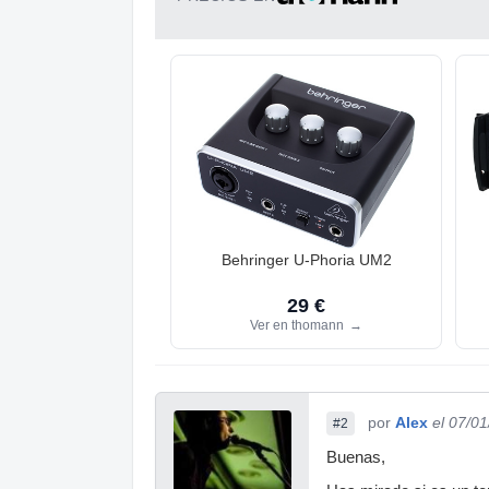
Behringer U-Phoria UM2
29 €
Ver en thomann
→
por
Alex
el 07/0
#2
Buenas,