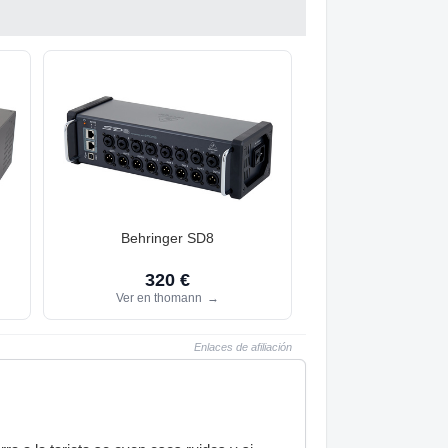
Behringer SD8
320 €
Ver en thomann
→
Enlaces de afiliación