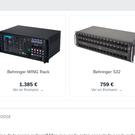
Behringer WING Rack
Behringer S32
1.385 €
759 €
Ver en thomann
→
Ver en thomann
→
1/2016