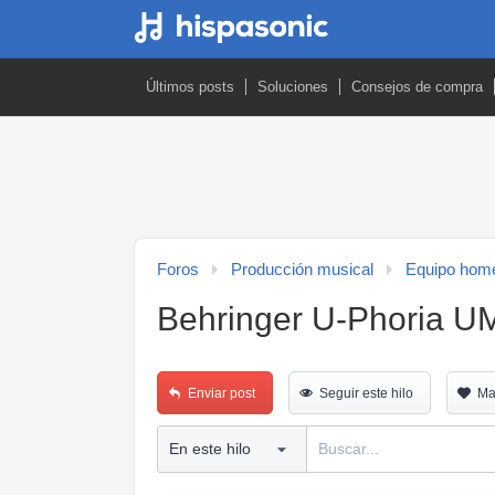
Últimos posts
Soluciones
Consejos de compra
Foros
Producción musical
Equipo home
Behringer U-Phoria UM
Enviar post
Seguir este hilo
Ma