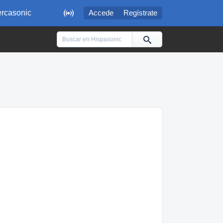

rcasonic
Accede
Regístrate