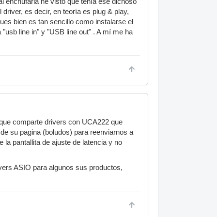
al enchufarla he visto que tenía ese dichoso
iver, es decir, en teoría es plug & play,
es bien es tan sencillo como instalarse el
a "usb line in" y "USB line out" . A mí me ha
ece que comparte drivers con UCA222 que
 de su pagina (boludos) para reenviarnos a
a pantallita de ajuste de latencia y no
rivers ASIO para algunos sus productos,