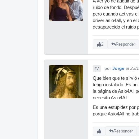
A ver yo he adquirido 
ruido de fondo. Despué
pero cuando activas el
driver asio4all, y en el
desaparecido el ruido
2
Responder
por
Jorge
el 22/
#7
Que bien que te sirvió
tengo instalado. Es un
la página de Asio4All 
necesito Asio4All.
Es una estupidez por p
porque Asio4All no trab
Responder