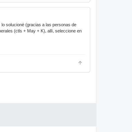
lo solucioné (gracias a las personas de
rales (ctls + May + K), allì, seleccione en