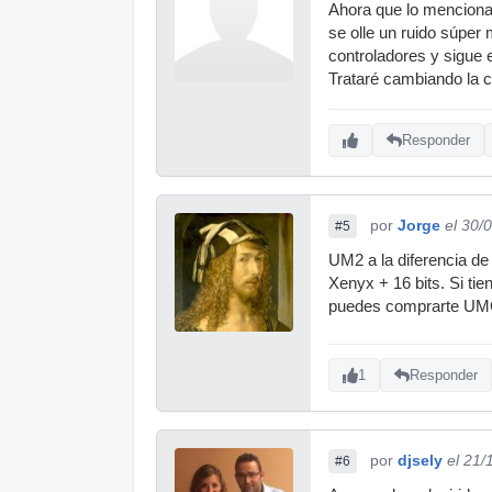
Ahora que lo mencionas
se olle un ruido súper 
controladores y sigue 
Trataré cambiando la c
Responder
por
Jorge
el 30/
#5
UM2 a la diferencia de
Xenyx + 16 bits. Si ti
puedes comprarte UMC 
1
Responder
por
djsely
el 21/
#6