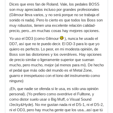
Dices que eres fan de Roland. Vale, los pedales BOSS
son muy apreciados incluso por grandes profesionales
(Gilmour lleva varios, y no será porque no se trabaja el
sonido ni nada). Pero lo cierto es que todos los Boss son
muy robustos, tienen una excelente relación calidad-
precio, pero...en muchas cosas hay mejores opciones.
Yo uso el DD3 (como Gilmour
), nunca he usado el
DD7, así que no te puedo decir. El DD-3 para lo que yo
quiero es perfecto. Lo peor, en mi modesta opinión, de
Boss son las distoriones y los overdrives. Hay opciones
de precio similar o ligeramente superior que suenan
mucho, pero mucho, mejor (al menos para mi). De hecho
el pedal que más odio del mundo es el Metal Zone,
guarro e irrespetuoso con el tono del instrumento como
ninguno)
¡Eh, que nadie se ofenda si le usa, es sólo una opinión
personal). (Yo prefiero como overdrive el Fulltone, y
como distor suelo usar o Big Muff, o Visual Sound
/Jecky&Hyde). No me gustan nada ni el DS-1, ni el DS-2,
ni el OD3, pero hay mucha gente que los usa...así que tú