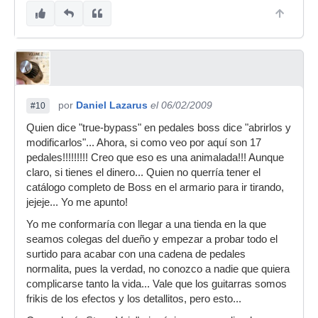
seriamente hacer las cosas con tiempo, lo digo
por tí, porque podría ocurrir que te desanimases
con tanta complicación de golpe.
por
Daniel Lazarus
el 06/02/2009
#10
Quien dice "true-bypass" en pedales boss dice "abrirlos y
modificarlos"... Ahora, si como veo por aquí son 17
pedales!!!!!!!!! Creo que eso es una animalada!!! Aunque
claro, si tienes el dinero... Quien no querría tener el
catálogo completo de Boss en el armario para ir tirando,
jejeje... Yo me apunto!
Yo me conformaría con llegar a una tienda en la que
seamos colegas del dueño y empezar a probar todo el
surtido para acabar con una cadena de pedales
normalita, pues la verdad, no conozco a nadie que quiera
complicarse tanto la vida... Vale que los guitarras somos
frikis de los efectos y los detallitos, pero esto...