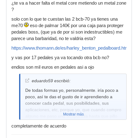
¿te va a hacer falta el metal core metiendo un metal zone
?
solo con lo que te cuestan las 2 bcb-70 ya tienes una
me70
eso de palmar 140€ por una caja para proteger
pedales boss, (que ya de por si son indestructibles) me
parece una barbaridad, no te valdria esta?
https://www.thomann.de/es/harley_benton_pedalboard.htm
y vas por 17 pedales ya va tocando otra bcb no?
endios son mil euros en pedales asi a ojo
eduardo59 escribió:
De todas formas yo, personalmente. iría poco a
poco, así te das el gusto de ir aprendiendo a
conocer cada pedal, sus posibilidades, sus
aplicaciones, etc, porque yo, que cuando compro
Mostrar más
alguno me paso una temporada hasta que pillo
el seteo que necesito, no sé qué haría si me dan
completamente de acuerdo
10 o 12 pedales todos de golpe. Te puedes
volver muy loco, de verdad, piensate muy