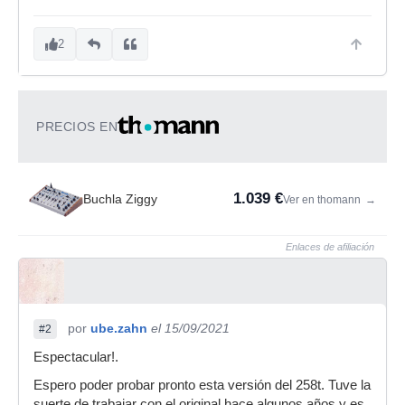
2
PRECIOS EN
1.039 €
Buchla Ziggy
Ver en thomann
→
Enlaces de afiliación
por
ube.zahn
el 15/09/2021
#2
Espectacular!.
Espero poder probar pronto esta versión del 258t. Tuve la
suerte de trabajar con el original hace algunos años y es