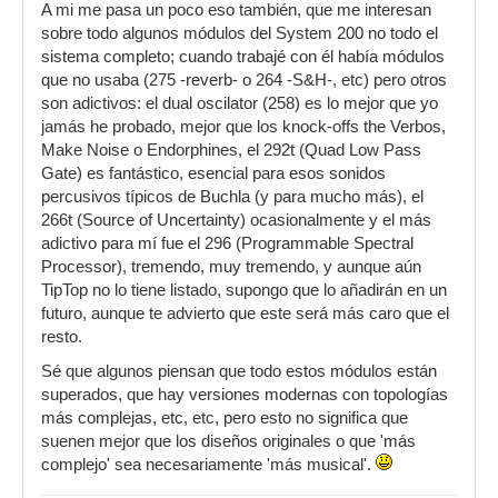
A mi me pasa un poco eso también, que me interesan
sobre todo algunos módulos del System 200 no todo el
sistema completo; cuando trabajé con él había módulos
que no usaba (275 -reverb- o 264 -S&H-, etc) pero otros
son adictivos: el dual oscilator (258) es lo mejor que yo
jamás he probado, mejor que los knock-offs the Verbos,
Make Noise o Endorphines, el 292t (Quad Low Pass
Gate) es fantástico, esencial para esos sonidos
percusivos típicos de Buchla (y para mucho más), el
266t (Source of Uncertainty) ocasionalmente y el más
adictivo para mí fue el 296 (Programmable Spectral
Processor), tremendo, muy tremendo, y aunque aún
TipTop no lo tiene listado, supongo que lo añadirán en un
futuro, aunque te advierto que este será más caro que el
resto.
Sé que algunos piensan que todo estos módulos están
superados, que hay versiones modernas con topologías
más complejas, etc, etc, pero esto no significa que
suenen mejor que los diseños originales o que 'más
complejo' sea necesariamente 'más musical'.