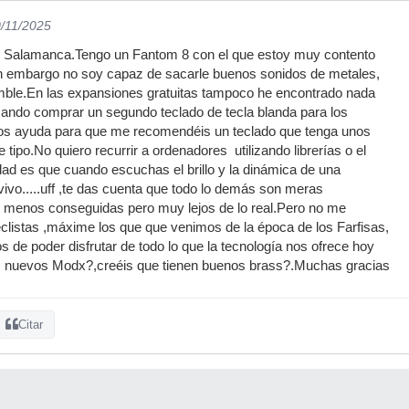
0/11/2025
 Salamanca.Tengo un Fantom 8 con el que estoy muy contento
in embargo no soy capaz de sacarle buenos sonidos de metales,
emble.En las expansiones gratuitas tampoco he encontrado nada
sando comprar un segundo teclado de tecla blanda para los
iros ayuda para que me recomendéis un teclado que tenga unos
tipo.No quiero recurrir a ordenadores utilizando librerías o el
ad es que cuando escuchas el brillo y la dinámica de una
vivo.....uff ,te das cuenta que todo lo demás son meras
menos conseguidas pero muy lejos de lo real.Pero no me
teclistas ,máxime los que que venimos de la época de los Farfisas,
de poder disfrutar de todo lo que la tecnología nos ofrece hoy
s nuevos Modx?,creéis que tienen buenos brass?.Muchas gracias
Citar