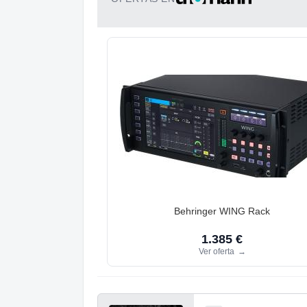
Behringer WING Rack
1.385 €
Ver oferta
→