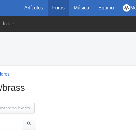
Artículos
Foros
Música
Equipo
Me
Índice
dores
/brass
rcar como favorito