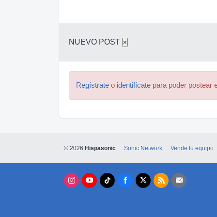
NUEVO POST
×
Regístrate
o
identifícate
para poder postear e
© 2026
Hispasonic
Sonic Network
Vende tu equipo