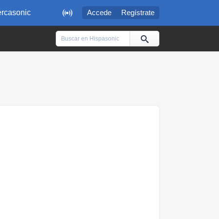

rcasonic
Accede
Regístrate