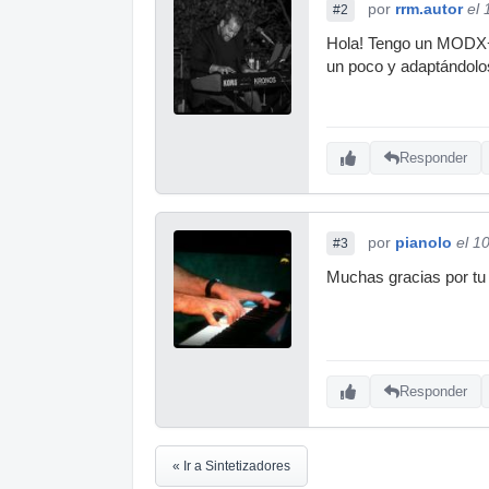
por
rrm.autor
el 
#2
Hola! Tengo un MODX+ 
un poco y adaptándolos
Responder
por
pianolo
el 1
#3
Muchas gracias por tu 
Responder
« Ir a Sintetizadores