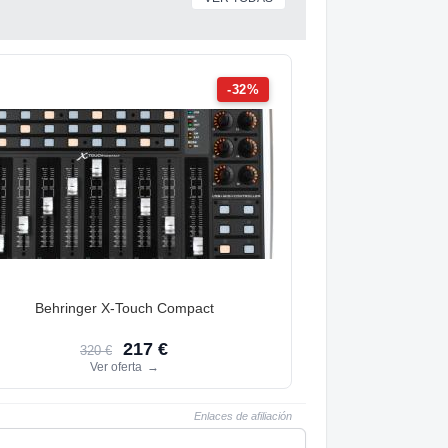
-32%
Behringer X-Touch Compact
217 €
320 €
Ver oferta
→
Enlaces de afiliación