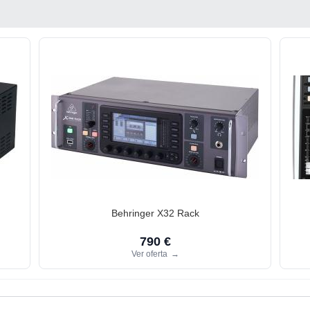
Behringer X32 Rack
790 €
Ver oferta
→