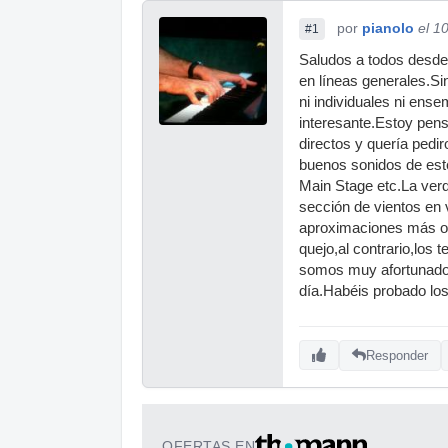
por
pianolo
el 1
#1
Saludos a todos desde
en líneas generales.S
ni individuales ni ens
interesante.Estoy pen
directos y quería ped
buenos sonidos de este 
Main Stage etc.La verd
sección de vientos en 
aproximaciones más o 
quejo,al contrario,los 
somos muy afortunados 
día.Habéis probado lo
Responder
OFERTAS EN