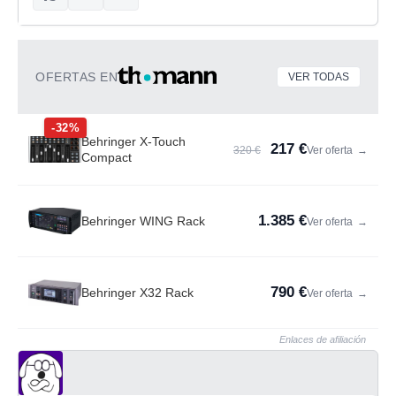
OFERTAS EN
VER TODAS
-32%
Behringer X-Touch
217 €
320 €
Ver oferta
→
Compact
1.385 €
Behringer WING Rack
Ver oferta
→
790 €
Behringer X32 Rack
Ver oferta
→
Enlaces de afiliación