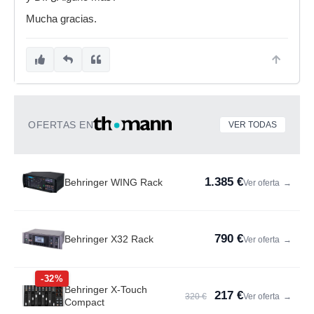
Mucha gracias.
OFERTAS EN
VER TODAS
1.385 €
Behringer WING Rack
Ver oferta
→
790 €
Behringer X32 Rack
Ver oferta
→
-32%
Behringer X-Touch
217 €
320 €
Ver oferta
→
Compact