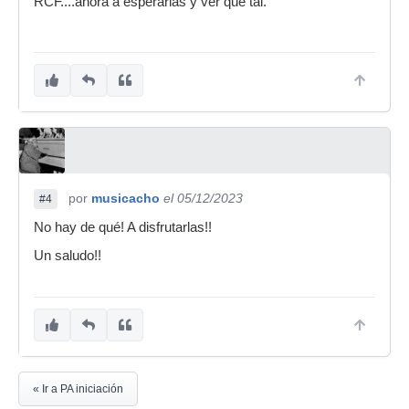
RCF....ahora a esperarlas y ver que tal.
por
musicacho
el 05/12/2023
#4
No hay de qué! A disfrutarlas!!
Un saludo!!
« Ir a PA iniciación