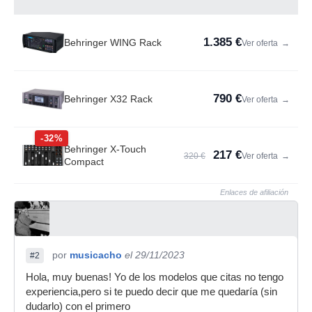
1.385 €
Behringer WING Rack
Ver oferta
→
790 €
Behringer X32 Rack
Ver oferta
→
-32%
Behringer X-Touch
217 €
320 €
Ver oferta
→
Compact
Enlaces de afiliación
por
musicacho
el 29/11/2023
#2
Hola, muy buenas! Yo de los modelos que citas no tengo
experiencia,pero si te puedo decir que me quedaría (sin
dudarlo) con el primero