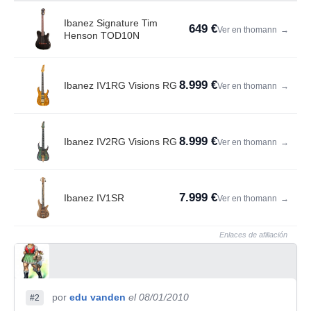
Ibanez Signature Tim
649 €
Ver en thomann
→
Henson TOD10N
8.999 €
Ibanez IV1RG Visions RG
Ver en thomann
→
8.999 €
Ibanez IV2RG Visions RG
Ver en thomann
→
7.999 €
Ibanez IV1SR
Ver en thomann
→
Enlaces de afiliación
por
edu vanden
el 08/01/2010
#2