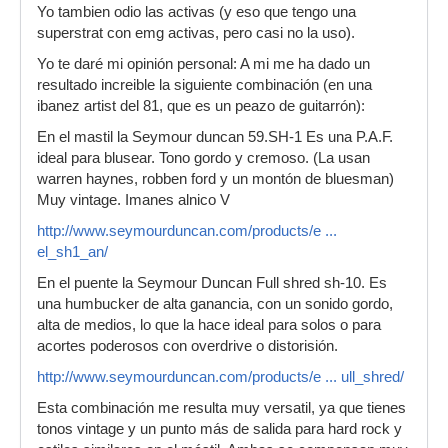
Yo tambien odio las activas (y eso que tengo una
superstrat con emg activas, pero casi no la uso).
Yo te daré mi opinión personal: A mi me ha dado un
resultado increible la siguiente combinación (en una
ibanez artist del 81, que es un peazo de guitarrón):
En el mastil la Seymour duncan 59.SH-1 Es una P.A.F.
ideal para blusear. Tono gordo y cremoso. (La usan
warren haynes, robben ford y un montón de bluesman)
Muy vintage. Imanes alnico V
http://www.seymourduncan.com/products/e ...
el_sh1_an/
En el puente la Seymour Duncan Full shred sh-10. Es
una humbucker de alta ganancia, con un sonido gordo,
alta de medios, lo que la hace ideal para solos o para
acortes poderosos con overdrive o distorisión.
http://www.seymourduncan.com/products/e ... ull_shred/
Esta combinación me resulta muy versatil, ya que tienes
tonos vintage y un punto más de salida para hard rock y