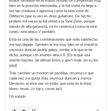
estilos similares en el mástil. Ambas se compensan muy
bien en la posición intermedia, y la full srehd no llega a
ser tan mediosa o agresiva como la tone zone de
DiMarzio (que la uso en otras guitarras). De hecho
prefiero mil veces la full shred a la Tone Zone, porque
siendo de alta ganancia, no es cerámica (como la tone
zone), sino alnico V también.
Esta es una de las combinaciones que más satisfecho
me han dejado. También te iría muy bien en el mastil la
seymour duncan pearly gates, similar a la que te he
dicho, aunque con imanes alnico II. (Es la que usa
warren haynes, de allman bross y gov't mule, en su les
paul)
Tras cambiar un montón de pastillas, reconozco que
cada vez me gusta más seymour duncan y menos
Dimarzio, al enos par mi estilo, que está en la línea
blues- texas, zz top y cosas así).
Un saludo