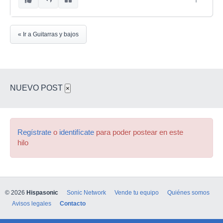
« Ir a Guitarras y bajos
NUEVO POST
×
Regístrate
o
identifícate
para poder postear en este
hilo
© 2026
Hispasonic
Sonic Network
Vende tu equipo
Quiénes somos
Avisos legales
Contacto