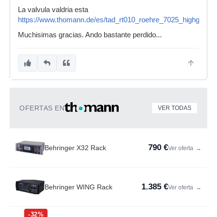
La valvula valdria esta
https://www.thomann.de/es/tad_rt010_roehre_7025_highgrade
Muchisimas gracias. Ando bastante perdido...
OFERTAS EN
VER TODAS
790 €
Behringer X32 Rack
Ver oferta
→
1.385 €
Behringer WING Rack
Ver oferta
→
-32%