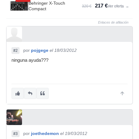
Behringer X-Touch
217 €
320 €
Ver oferta
→
Compact
Enlaces de afiliación
por
pojgege
el 18/03/2012
#2
ninguna ayuda???
por
joethedemon
el 19/03/2012
#3