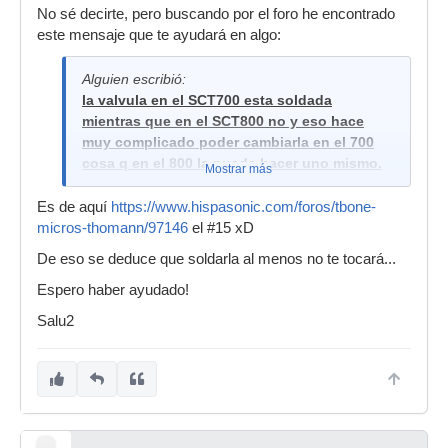
No sé decirte, pero buscando por el foro he encontrado
este mensaje que te ayudará en algo:
Alguien escribió:
la valvula en el SCT700 esta soldada
mientras que en el SCT800 no y eso hace
muy complicado poder cambiarla en el 700
cosa q en el 800 la puede hacer uno mismo.
Mostrar más
Es de aquí
https://www.hispasonic.com/foros/tbone-
micros-thomann/97146
el #15 xD
De eso se deduce que soldarla al menos no te tocará...
Espero haber ayudado!
Salu2