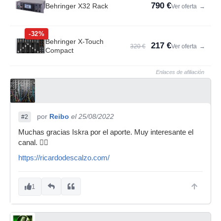
790 €
Behringer X32 Rack
Ver oferta
→
-32%
Behringer X-Touch
217 €
320 €
Ver oferta
→
Compact
Enlaces de afiliación
por
Reibo
el 25/08/2022
#2
Muchas gracias Iskra por el aporte. Muy interesante el
canal. 👍🏻
https://ricardodescalzo.com/
1