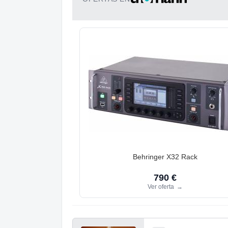
Behringer X32 Rack
790 €
Ver oferta
→