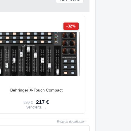
-32%
Behringer X-Touch Compact
217 €
320 €
Ver oferta
→
Enlaces de afiliación