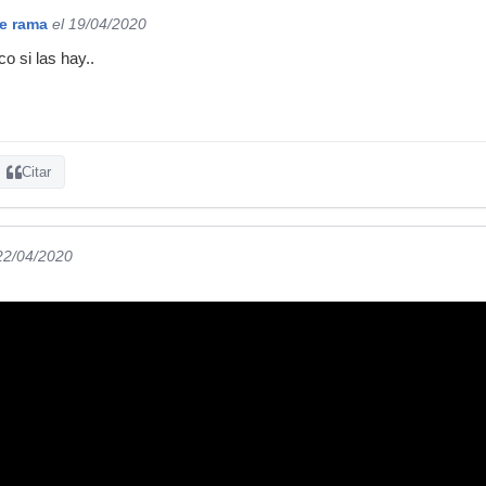
de rama
el 19/04/2020
 si las hay..
Citar
 22/04/2020