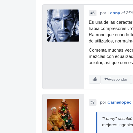
por
Lenny
el 25
#6
Es una de las caracte
había compresores!. Ya
Ramone que cuando llegó
de utilizarlos, normalm
Comenta muchas veces 
mezclas con ecualizado
auxiliar, así que con 
Responder
por
Carmelopec
#7
"Lenny" escribió
mejores ingenie