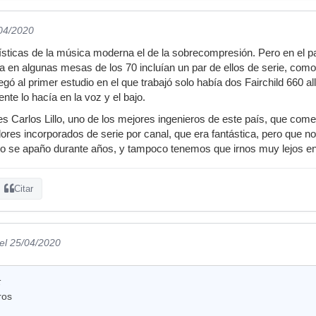
/04/2020
rísticas de la música moderna el de la sobrecompresión. Pero en el 
 en algunas mesas de los 70 incluían un par de ellos de serie, como l
 al primer estudio en el que trabajó solo había dos Fairchild 660 all
ente lo hacía en la voz y el bajo.
Carlos Lillo, uno de los mejores ingenieros de este país, que com
res incorporados de serie por canal, que era fantástica, pero que no
eso se apaño durante años, y tampoco tenemos que irnos muy lejos en
Citar
el 25/04/2020
:
ros