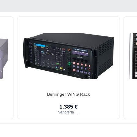
Behringer WING Rack
1.385 €
Ver oferta
→