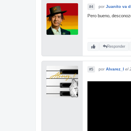
por
Juanito va 
#4
Pero bueno, desconozco
Responder
por
Alvarez_l
el
#5