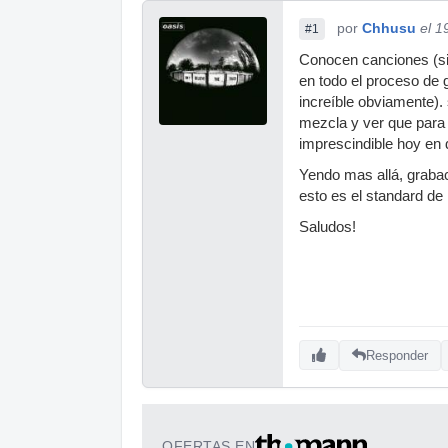
por
Chhusu
el 1
#1
Conocen canciones (s
en todo el proceso de
increíble obviamente).
mezcla y ver que para
imprescindible hoy en 
Yendo mas allá, graba
esto es el standard de 
Saludos!
Responder
OFERTAS EN