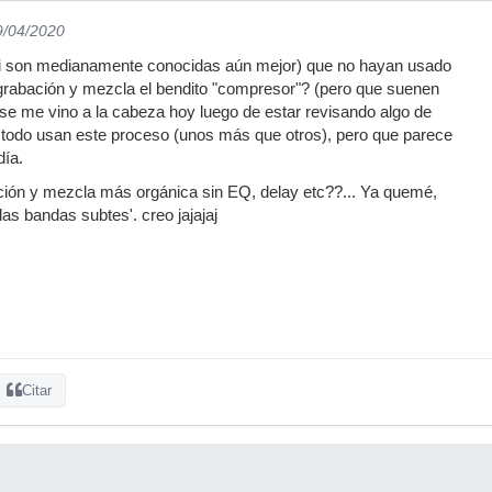
9/04/2020
i son medianamente conocidas aún mejor) que no hayan usado
 grabación y mezcla el bendito "compresor"? (pero que suenen
 se me vino a la cabeza hoy luego de estar revisando algo de
 todo usan este proceso (unos más que otros), pero que parece
día.
ción y mezcla más orgánica sin EQ, delay etc??... Ya quemé,
las bandas subtes'. creo jajajaj
Citar