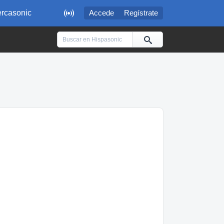

rcasonic
Accede
Regístrate