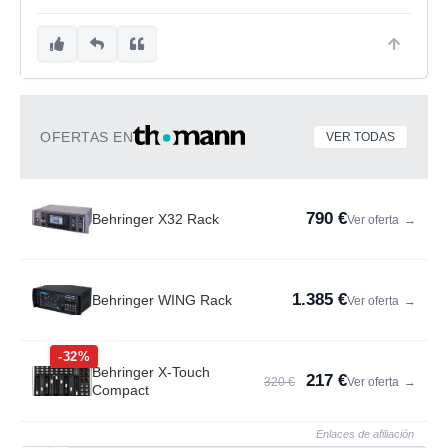
OFERTAS EN
VER TODAS
790 €
Behringer X32 Rack
Ver oferta
→
1.385 €
Behringer WING Rack
Ver oferta
→
-32%
Behringer X-Touch
217 €
320 €
Ver oferta
→
Compact
Enlaces de afiliación