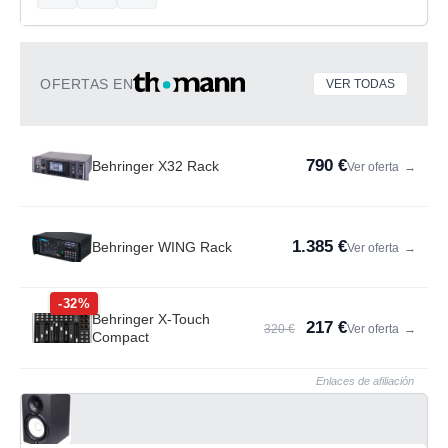
OFERTAS EN
VER TODAS
790 €
Behringer X32 Rack
Ver oferta
→
1.385 €
Behringer WING Rack
Ver oferta
→
-32%
Behringer X-Touch
217 €
320 €
Ver oferta
→
Compact
Enlaces de afiliación