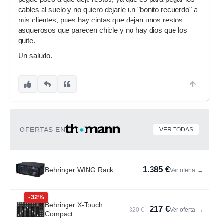
cables al suelo y no quiero dejarle un "bonito recuerdo" a
mis clientes, pues hay cintas que dejan unos restos
asquerosos que parecen chicle y no hay dios que los
quite.
Un saludo.
OFERTAS EN
VER TODAS
1.385 €
Behringer WING Rack
Ver oferta
→
-32%
Behringer X-Touch
217 €
320 €
Ver oferta
→
Compact