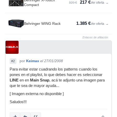
Behringer X-Touch
217 €
320 €
Ver oferta
→
Compact
1.385 €
Behringer WING Rack
Ver oferta
→
Enlaces de afiliación
por
Keimax
el 27/01/2008
#2
Para evitar estar cuadrando los patterns cuando los
pones en el playlist, lo que debes hacer es seleccionar
LINE
en en
Main Snap
, acá te adjunto una imagen para
que te sea de mayor ayuda...
[ Imagen externa no disponible ]
Saludos!!!