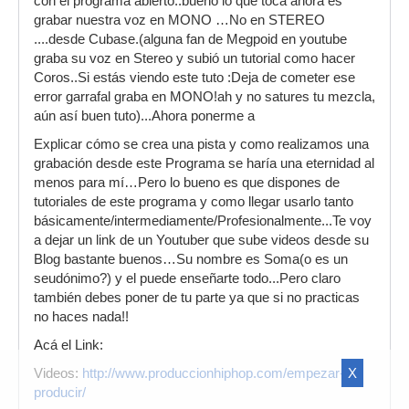
con el programa abierto..bueno lo que toca ahora es
grabar nuestra voz en MONO …No en STEREO
....desde Cubase.(alguna fan de Megpoid en youtube
graba su voz en Stereo y subió un tutorial como hacer
Coros..Si estás viendo este tuto :Deja de cometer ese
error garrafal graba en MONO!ah y no satures tu mezcla,
aún así buen tuto)...Ahora ponerme a
Explicar cómo se crea una pista y como realizamos una
grabación desde este Programa se haría una eternidad al
menos para mí…Pero lo bueno es que dispones de
tutoriales de este programa y como llegar usarlo tanto
básicamente/intermediamente/Profesionalmente...Te voy
a dejar un link de un Youtuber que sube videos desde su
Blog bastante buenos…Su nombre es Soma(o es un
seudónimo?) y el puede enseñarte todo...Pero claro
también debes poner de tu parte ya que si no practicas
no haces nada!!
Acá el Link:
X
Videos:
http://www.produccionhiphop.com/empezar-a-
producir/