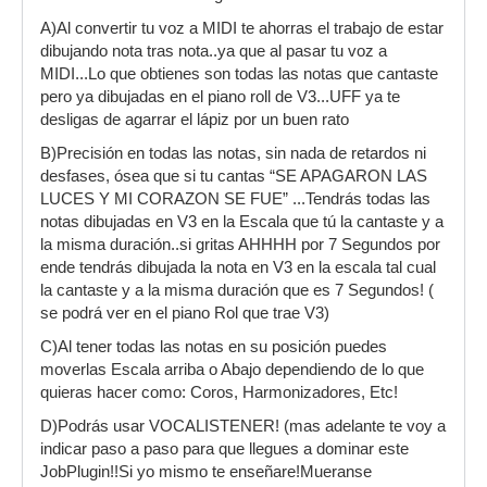
A)Al convertir tu voz a MIDI te ahorras el trabajo de estar
dibujando nota tras nota..ya que al pasar tu voz a
MIDI...Lo que obtienes son todas las notas que cantaste
pero ya dibujadas en el piano roll de V3...UFF ya te
desligas de agarrar el lápiz por un buen rato
B)Precisión en todas las notas, sin nada de retardos ni
desfases, ósea que si tu cantas “SE APAGARON LAS
LUCES Y MI CORAZON SE FUE” ...Tendrás todas las
notas dibujadas en V3 en la Escala que tú la cantaste y a
la misma duración..si gritas AHHHH por 7 Segundos por
ende tendrás dibujada la nota en V3 en la escala tal cual
la cantaste y a la misma duración que es 7 Segundos! (
se podrá ver en el piano Rol que trae V3)
C)Al tener todas las notas en su posición puedes
moverlas Escala arriba o Abajo dependiendo de lo que
quieras hacer como: Coros, Harmonizadores, Etc!
D)Podrás usar VOCALISTENER! (mas adelante te voy a
indicar paso a paso para que llegues a dominar este
JobPlugin!!Si yo mismo te enseñare!Mueranse