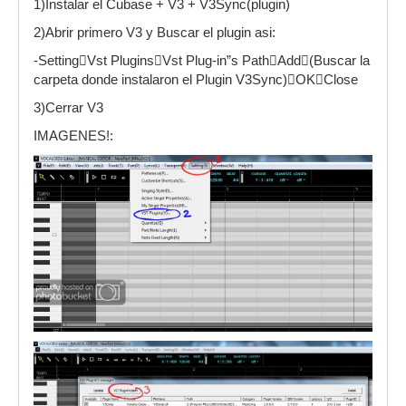
1)Instalar el Cubase + V3 + V3Sync(plugin)
2)Abrir primero V3 y Buscar el plugin asi:
-SettingVst PluginsVst Plug-in”s PathAdd(Buscar la
carpeta donde instalaron el Plugin V3Sync)OKClose
3)Cerrar V3
IMAGENES!: