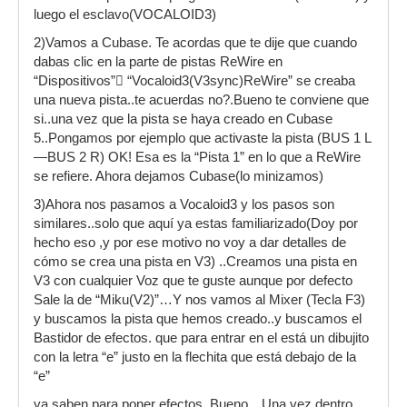
luego el esclavo(VOCALOID3)
2)Vamos a Cubase. Te acordas que te dije que cuando
dabas clic en la parte de pistas ReWire en
“Dispositivos” “Vocaloid3(V3sync)ReWire” se creaba
una nueva pista..te acuerdas no?.Bueno te conviene que
si..una vez que la pista se haya creado en Cubase
5..Pongamos por ejemplo que activaste la pista (BUS 1 L
—BUS 2 R) OK! Esa es la “Pista 1” en lo que a ReWire
se refiere. Ahora dejamos Cubase(lo minizamos)
3)Ahora nos pasamos a Vocaloid3 y los pasos son
similares..solo que aquí ya estas familiarizado(Doy por
hecho eso ,y por ese motivo no voy a dar detalles de
cómo se crea una pista en V3) ..Creamos una pista en
V3 con cualquier Voz que te guste aunque por defecto
Sale la de “Miku(V2)”…Y nos vamos al Mixer (Tecla F3)
y buscamos la pista que hemos creado..y buscamos el
Bastidor de efectos. que para entrar en el está un dibujito
con la letra “e” justo en la flechita que está debajo de la
“e”
ya saben para poner efectos..Bueno…Una vez dentro