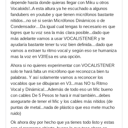
depende hasta donde quieras llegar con Miku u otros
Vocaloids!..A esta altura ya he escuchado a algunos
fandubers en youtube y que tienen micrófonos bastante
nítidos...no sé si serán Micrófonos Dinámicos o de
Condensador…Da igual cual tengas lo necesario es que
logres que tu voz sea la más clara posible...dado que
más adelante vamos a usar VOCALISTENER y te
ayudaría bastante tener tu voz bien definida…dado que
vamos a extraer tu ritmo vocal y según eso se humaniza
mas la voz en V3!!Esa es una opción.
Ahora si no quieres experimentar con VOCALISTENER
solo te hará falta un micrófono que reconozca bien tu
palabras. Y así solamente vamos a reconocer los
vocablos que se dibujaran en V3...mas NO tu Ritmo
Vocal y Dinámica!...Además de todo eso un Mic bueno
con cables De 5 Pesos te hará ir mal también...debes
asegurarte de tener el Mic y los cables más nítidos (de
puntas de metal...nada de plástico que eso mete mucho
ruido)
Ok ahora doy por hecho que ya tienes todo listo y estas