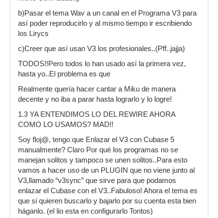
b)Pasar el tema Wav a un canal en el Programa V3 para
así poder reproducirlo y al mismo tiempo ir escribiendo
los Lirycs
c)Creer que así usan V3 los profesionales..(Pff..jajja)
TODOS!!Pero todos lo han usado así la primera vez,
hasta yo..El problema es que
Realmente quería hacer cantar a Miku de manera
decente y no iba a parar hasta lograrlo y lo logre!
1.3 YA ENTENDIMOS LO DEL REWIRE AHORA
COMO LO USAMOS? MAD!!
Soy floj@, tengo que Enlazar el V3 con Cubase 5
manualmente? Claro Por qué los programas no se
manejan solitos y tampoco se unen solitos..Para esto
vamos a hacer uso de un PLUGIN que no viene junto al
V3,llamado “v3sync” que sirve para que podamos
enlazar el Cubase con el V3..Fabuloso! Ahora el tema es
que si quieren buscarlo y bajarlo por su cuenta esta bien
háganlo. (el lio esta en configurarlo Tontos)