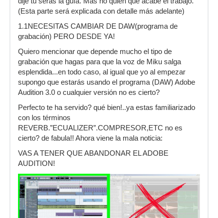
dije tú serás la guía. Mas no quien que acabe el trabajo.
(Esta parte será explicada con detalle más adelante)
1.1NECESITAS CAMBIAR DE DAW(programa de
grabación) PERO DESDE YA!
Quiero mencionar que depende mucho el tipo de
grabación que hagas para que la voz de Miku salga
esplendida...en todo caso, al igual que yo al empezar
supongo que estarás usando el programa (DAW) Adobe
Audition 3.0 o cualquier versión no es cierto?
Perfecto te ha servido? qué bien!..ya estas familiarizado
con los términos
REVERB.”ECUALIZER”.COMPRESOR,ETC no es
cierto? de fabula!! Ahora viene la mala noticia:
VAS A TENER QUE ABANDONAR EL ADOBE
AUDITION!