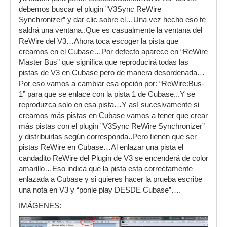
debemos buscar el plugin ”V3Sync ReWire
Synchronizer” y dar clic sobre el…Una vez hecho eso te
saldrá una ventana..Que es casualmente la ventana del
ReWire del V3…Ahora toca escoger la pista que
creamos en el Cubase…Por defecto aparece en “ReWire
Master Bus” que significa que reproducirá todas las
pistas de V3 en Cubase pero de manera desordenada…
Por eso vamos a cambiar esa opción por: “ReWire:Bus-
1” para que se enlace con la pista 1 de Cubase...Y se
reproduzca solo en esa pista…Y así sucesivamente si
creamos más pistas en Cubase vamos a tener que crear
más pistas con el plugin ”V3Sync ReWire Synchronizer”
y distribuirlas según corresponda..Pero tienen que ser
pistas ReWire en Cubase…Al enlazar una pista el
candadito ReWire del Plugin de V3 se encenderá de color
amarillo…Eso indica que la pista esta correctamente
enlazada a Cubase y si quieres hacer la prueba escribe
una nota en V3 y “ponle play DESDE Cubase”….
IMÁGENES: