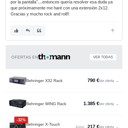
por la pantalla"....entonces quería resolver esa duda ya
que próximamente me haré con una extensión 2x12.
Gracias y mucho rock and roll!!
OFERTAS EN
VER TODAS
790 €
Behringer X32 Rack
Ver oferta
→
1.385 €
Behringer WING Rack
Ver oferta
→
-32%
Behringer X-Touch
217 €
320 €
Ver oferta
→