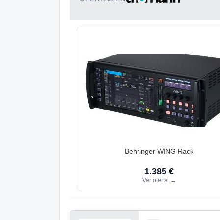
Behringer WING Rack
1.385 €
Ver oferta
→