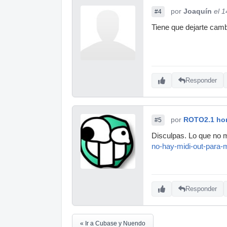
por
Joaquín
el 
#4
Tiene que dejarte cambi
Responder
por
ROTO2.1 hom
#5
Disculpas. Lo que no m
no-hay-midi-out-para-m
Responder
« Ir a Cubase y Nuendo