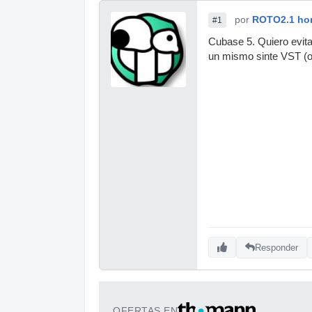
por
ROTO2.1 hom
#1
Cubase 5. Quiero evitar
un mismo sinte VST (o
Responder
OFERTAS EN