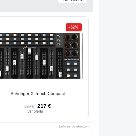
-32%
Behringer X-Touch Compact
217 €
320 €
Ver oferta
→
Enlaces de afiliación