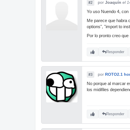
por
Joaquín
el 
#2
Yo uso Nuendo 4, con H
Me parece que habra que
options", "import to in
Por lo pronto creo que
Responder
por
ROTO2.1 hom
#3
No porque al marcar e
los midifiles dependien
Responder