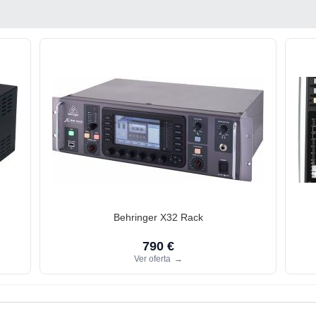
Behringer X32 Rack
790 €
Ver oferta
→