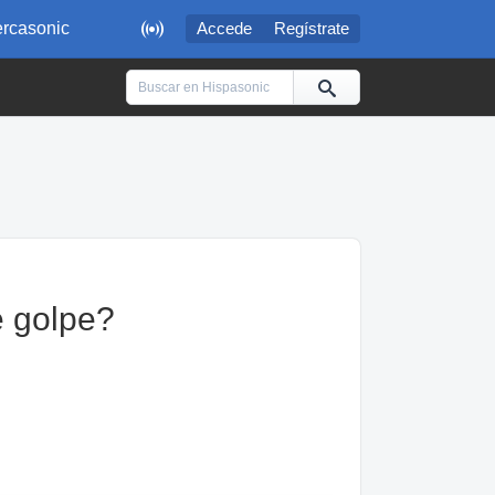

rcasonic
Accede
Regístrate
e golpe?