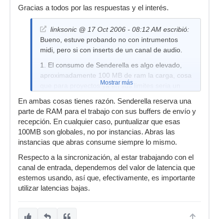
Gracias a todos por las respuestas y el interés.
linksonic @ 17 Oct 2006 - 08:12 AM escribió:
Bueno, estuve probando no con intrumentos
midi, pero si con inserts de un canal de audio.
1. El consumo de Senderella es algo elevado,
aproximadamente 100 MB de ram la carga, cosa
Mostrar más
que para proyectos ya en sus limites seria un
problema.
En ambas cosas tienes razón. Senderella reserva una
2. La cosa es que para que la grabacion sea lo
parte de RAM para el trabajo con sus buffers de envío y
mas pareja en sincronizacion, debe tener la
recepción. En cualquier caso, puntualizar que esas
latencia muy baja, si no, hay que correr el audio
100MB son globales, no por instancias. Abras las
grabado y ubicarlo con el resto del tiempo.
instancias que abras consume siempre lo mismo.
Esa fue mi impresion con una pequeña prueba
Respecto a la sincronización, al estar trabajando con el
que alcance a hacer.
canal de entrada, dependemos del valor de latencia que
estemos usando, así que, efectivamente, es importante
utilizar latencias bajas.