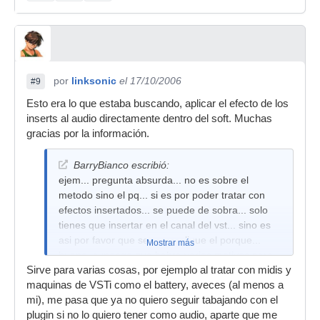
por
linksonic
el 17/10/2006
#9
Esto era lo que estaba buscando, aplicar el efecto de los
inserts al audio directamente dentro del soft. Muchas
gracias por la información.
BarryBianco escribió:
ejem... pregunta absurda... no es sobre el
metodo sino el pq... si es por poder tratar con
efectos insertados... se puede de sobra... solo
tienes que insertar en el canal del vst... sino es
asi por favor que se me explique el porque...
Mostrar más
bueno, supongo que habra varios motivos pero
Sirve para varias cosas, por ejemplo al tratar con midis y
por ese no le veia trellat ni forellat
maquinas de VSTi como el battery, aveces (al menos a
mi), me pasa que ya no quiero seguir tabajando con el
plugin si no lo quiero tener como audio, aparte que me