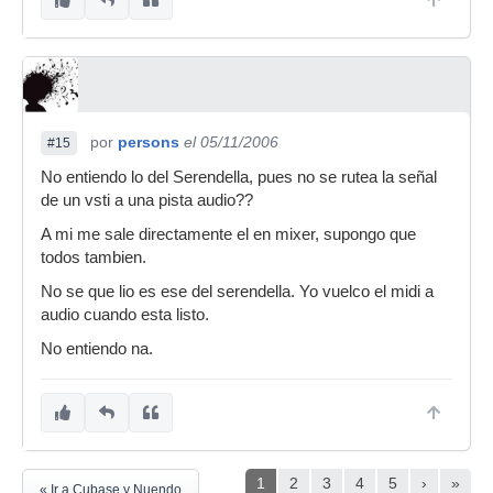
por
persons
el 05/11/2006
#15
No entiendo lo del Serendella, pues no se rutea la señal
de un vsti a una pista audio??
A mi me sale directamente el en mixer, supongo que
todos tambien.
No se que lio es ese del serendella. Yo vuelco el midi a
audio cuando esta listo.
No entiendo na.
1
2
3
4
5
›
»
« Ir a Cubase y Nuendo