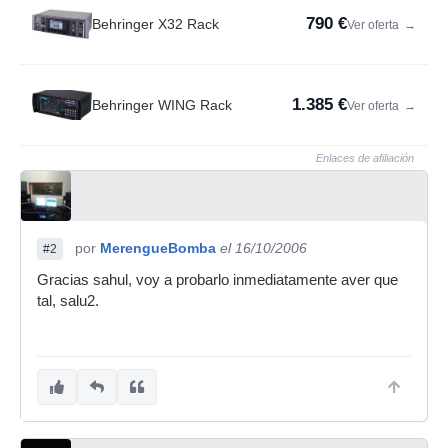
790 €
Behringer X32 Rack
Ver oferta
→
1.385 €
Behringer WING Rack
Ver oferta
→
Enlaces de afiliación
por
MerengueBomba
el 16/10/2006
#2
Gracias sahul, voy a probarlo inmediatamente aver que
tal, salu2.