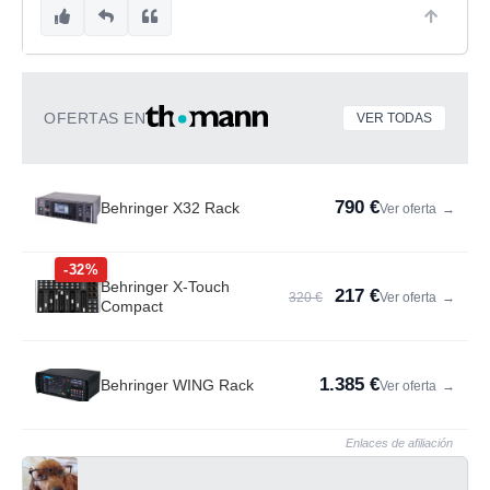
OFERTAS EN
VER TODAS
790 €
Behringer X32 Rack
Ver oferta
→
-32%
Behringer X-Touch
217 €
320 €
Ver oferta
→
Compact
1.385 €
Behringer WING Rack
Ver oferta
→
Enlaces de afiliación