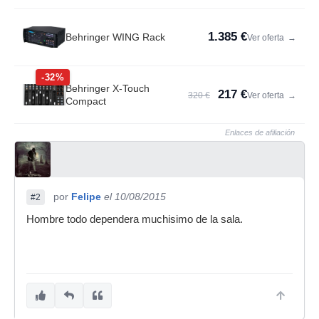
1.385 €
Behringer WING Rack
Ver oferta
→
-32%
Behringer X-Touch
217 €
320 €
Ver oferta
→
Compact
Enlaces de afiliación
por
Felipe
el 10/08/2015
#2
Hombre todo dependera muchisimo de la sala.