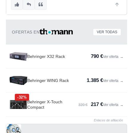
OFERTAS EN
VER TODAS
790 €
Behringer X32 Rack
Ver oferta
→
1.385 €
Behringer WING Rack
Ver oferta
→
-32%
Behringer X-Touch
217 €
320 €
Ver oferta
→
Compact
Enlaces de afiliación