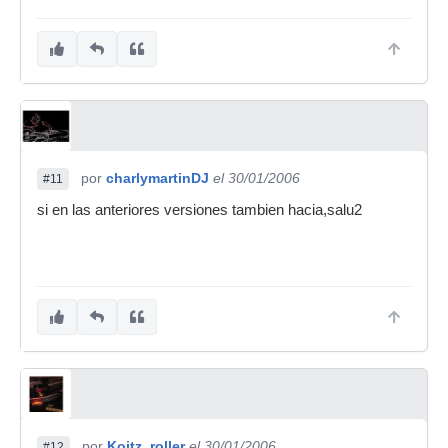
por
charlymartinDJ
el 30/01/2006
#11
si en las anteriores versiones tambien hacia,salu2
por
Koitz_roller
el 30/01/2006
#12