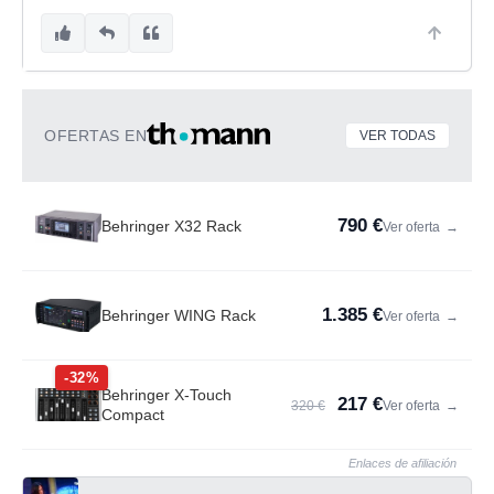
OFERTAS EN
VER TODAS
790 €
Behringer X32 Rack
Ver oferta
→
1.385 €
Behringer WING Rack
Ver oferta
→
-32%
Behringer X-Touch
217 €
320 €
Ver oferta
→
Compact
Enlaces de afiliación