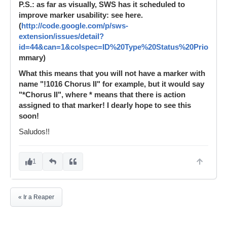
P.S.: as far as visually, SWS has it scheduled to
improve marker usability: see here.
(
http://code.google.com/p/sws-
extension/issues/detail?
id=44&can=1&colspec=ID%20Type%20Status%20Priorit
mmary)
What this means that you will not have a marker with
name "!1016 Chorus II" for example, but it would say
"*Chorus II", where * means that there is action
assigned to that marker! I dearly hope to see this
soon!
Saludos!!
1
« Ir a Reaper