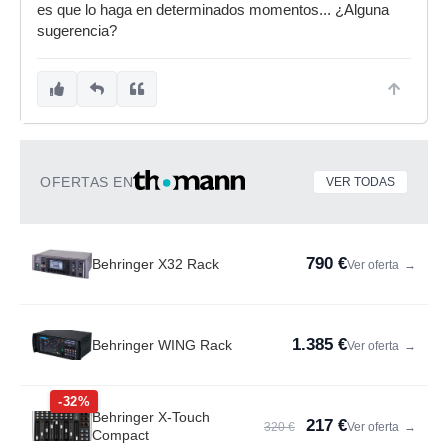
es que lo haga en determinados momentos... ¿Alguna
sugerencia?
OFERTAS EN
VER TODAS
790 €
Behringer X32 Rack
Ver oferta
→
1.385 €
Behringer WING Rack
Ver oferta
→
-32%
Behringer X-Touch
217 €
320 €
Ver oferta
→
Compact