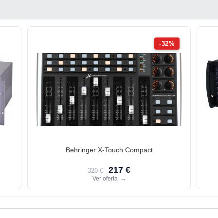
-32%
Behringer X-Touch Compact
217 €
320 €
Ver oferta
→