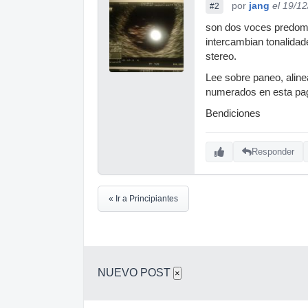
por
jang
el 19/1
#2
son dos voces predomin
intercambian tonalidad
stereo.
Lee sobre paneo, alin
numerados en esta pagi
Bendiciones
Responder
« Ir a Principiantes
NUEVO POST
×