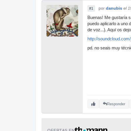
por
danubis
el 
#1
Buenas! Me gustaría sa
puedo aplicarlo a uno 
de voz...). Aquí os dej
http://soundcloud.com/
pd. no seais muy téc
Responder
OFERTAS EN