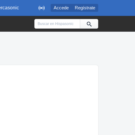

rcasonic
Accede
Regístrate