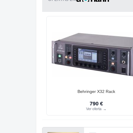
Behringer X32 Rack
790 €
Ver oferta
→