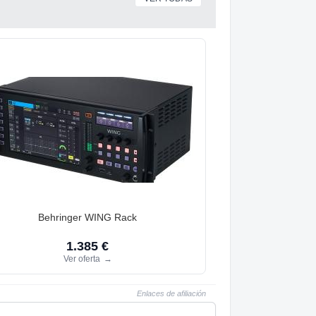
Behringer WING Rack
1.385 €
Ver oferta
→
Enlaces de afiliación