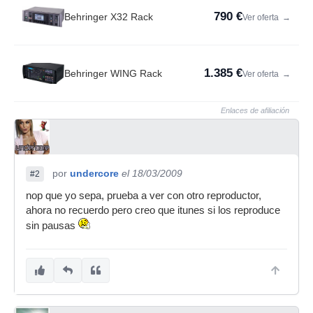
790 €
Behringer X32 Rack
Ver oferta
→
1.385 €
Behringer WING Rack
Ver oferta
→
Enlaces de afiliación
por
undercore
el 18/03/2009
#2
nop que yo sepa, prueba a ver con otro reproductor,
ahora no recuerdo pero creo que itunes si los reproduce
sin pausas