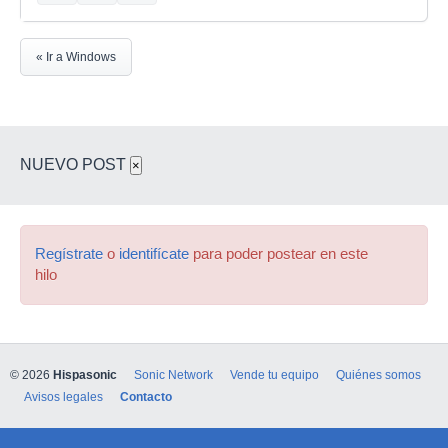
« Ir a Windows
NUEVO POST
×
Regístrate
o
identifícate
para poder postear en este
hilo
© 2026
Hispasonic
Sonic Network
Vende tu equipo
Quiénes somos
Avisos legales
Contacto