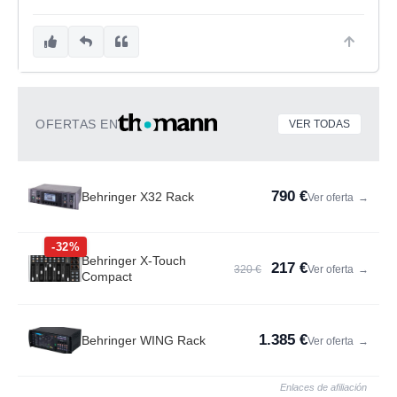
OFERTAS EN
VER TODAS
790 €
Behringer X32 Rack
Ver oferta
→
-32%
Behringer X-Touch
217 €
320 €
Ver oferta
→
Compact
1.385 €
Behringer WING Rack
Ver oferta
→
Enlaces de afiliación