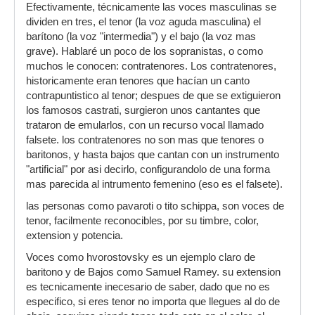
Efectivamente, técnicamente las voces masculinas se
dividen en tres, el tenor (la voz aguda masculina) el
barítono (la voz "intermedia") y el bajo (la voz mas
grave). Hablaré un poco de los sopranistas, o como
muchos le conocen: contratenores. Los contratenores,
historicamente eran tenores que hacían un canto
contrapuntistico al tenor; despues de que se extiguieron
los famosos castrati, surgieron unos cantantes que
trataron de emularlos, con un recurso vocal llamado
falsete. los contratenores no son mas que tenores o
baritonos, y hasta bajos que cantan con un instrumento
"artificial" por asi decirlo, configurandolo de una forma
mas parecida al intrumento femenino (eso es el falsete).
las personas como pavaroti o tito schippa, son voces de
tenor, facilmente reconocibles, por su timbre, color,
extension y potencia.
Voces como hvorostovsky es un ejemplo claro de
baritono y de Bajos como Samuel Ramey. su extension
es tecnicamente inecesario de saber, dado que no es
especifico, si eres tenor no importa que llegues al do de