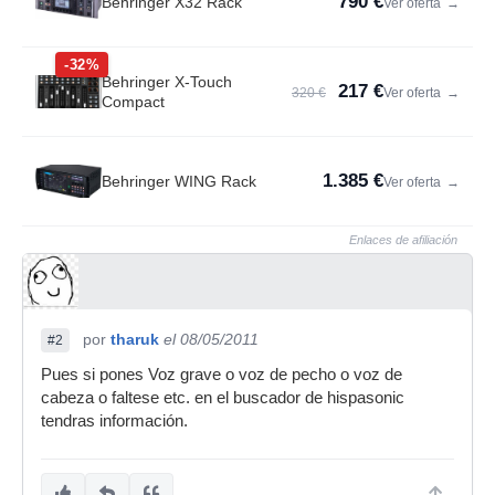
790 €
Behringer X32 Rack
Ver oferta
→
-32%
Behringer X-Touch
217 €
320 €
Ver oferta
→
Compact
1.385 €
Behringer WING Rack
Ver oferta
→
Enlaces de afiliación
por
tharuk
el 08/05/2011
#2
Pues si pones Voz grave o voz de pecho o voz de
cabeza o faltese etc. en el buscador de hispasonic
tendras información.