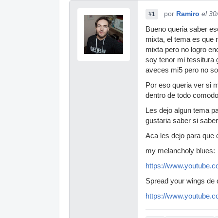
por
Ramiro
el 30
#1
Bueno queria saber eso
mixta, el tema es que 
mixta pero no logro e
soy tenor mi tessitura 
aveces mi5 pero no so
Por eso queria ver si 
dentro de todo comodo
Les dejo algun tema p
gustaria saber si sabe
Aca les dejo para que
my melancholy blues:
https://www.youtube
Spread your wings de q
https://www.youtube