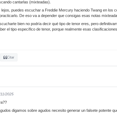
cando cantarlas (mixteadas).
ás lejos, puedes escuchar a Freddie Mercury haciendo Twang en los
 practicarlo. De eso va a depender que consigas esas notas mixteada
escucharte bien no podría decir qué tipo de tenor eres, pero definitiv
r el tipo específico de tenor, porque realmente esas clasificaciones d
Citar
/11/2025
va??
agudos digamos sobre agudos necesito generar un falsete potente q