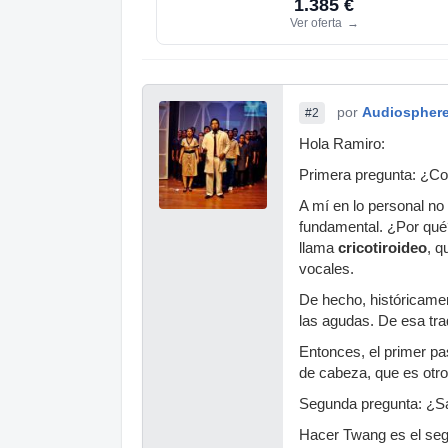
1.385 €
Ver oferta
→
por
Audiospher
#2
Hola Ramiro:
Primera pregunta: ¿Co
A mí en lo personal no
fundamental. ¿Por qué?
llama
cricotiroideo
, q
vocales.
De hecho, históricamen
las agudas. De esa tra
Entonces, el primer pa
de cabeza, que es otro
Segunda pregunta: ¿S
Hacer Twang es el seg