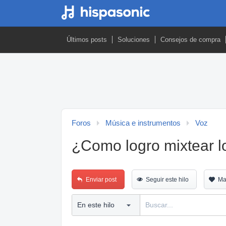
Últimos posts
Soluciones
Consejos de compra
Foros
Música e instrumentos
Voz
¿Como logro mixtear l
Enviar post
Seguir este hilo
Ma