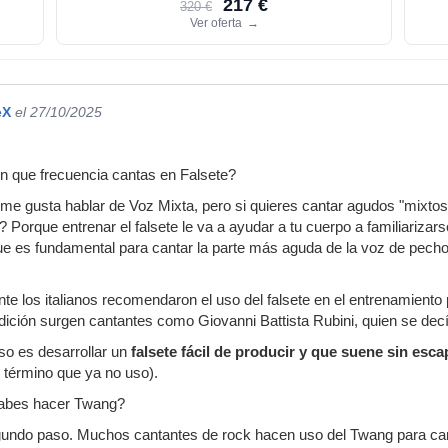
217 €
320 €
Ver oferta
→
eX
el 27/10/2025
n que frecuencia cantas en Falsete?
 me gusta hablar de Voz Mixta, pero si quieres cantar agudos "mixtos"
 Porque entrenar el falsete le va a ayudar a tu cuerpo a familiarizar
ue es fundamental para cantar la parte más aguda de la voz de pecho
te los italianos recomendaron el uso del falsete en el entrenamiento 
dición surgen cantantes como Giovanni Battista Rubini, quien se dec
so es desarrollar un
falsete fácil de producir y que suene sin esca
 término que ya no uso).
abes hacer Twang?
undo paso. Muchos cantantes de rock hacen uso del Twang para cant