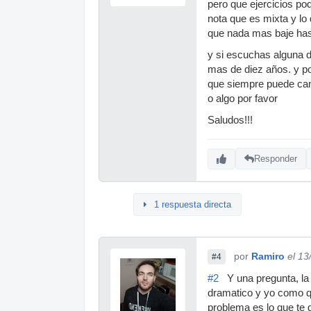
pero que ejercicios pod
nota que es mixta y l
que nada mas baje has
y si escuchas alguna d
mas de diez años. y po
que siempre puede cant
o algo por favor
Saludos!!!
Responder
1 respuesta directa
por
Ramiro
el 13
#4
#2
Y una pregunta, la m
dramatico y yo como qu
problema es lo que te 