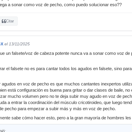
llega a sonar como voz de pecho, como puedo solucionar eso??
Citar
eX
el 13/11/2025
que un falsete/voz de cabeza potente nunca va a sonar como voz d
rar el falsete no es para cantar todos los agudos en falsete, sino pa
r agudos en voz de pecho es que muchos cantantes inexpertos utili
bien está configuración es buena para gritar o dar clases de baile, no
ilizar mucho volumen pero no te deja subir muy agudo en voz de pech
ayuda a entrar la coordinación del músculo cricotiroideo, que luego te
 de pecho para empezar a subir más y más en voz de pecho.
ente sabe cómo hacer esto, pero a la gran mayoría de hombres les cu
bió: