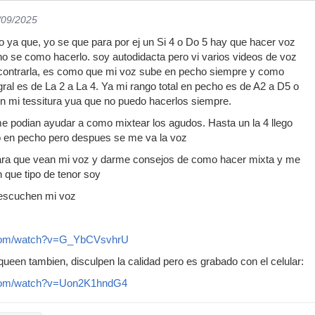
/09/2025
 ya que, yo se que para por ej un Si 4 o Do 5 hay que hacer voz
no se como hacerlo. soy autodidacta pero vi varios videos de voz
ncontrarla, es como que mi voz sube en pecho siempre y como
gral es de La 2 a La 4. Ya mi rango total en pecho es de A2 a D5 o
n mi tessitura yua que no puedo hacerlos siempre.
me podian ayudar a como mixtear los agudos. Hasta un la 4 llego
 en pecho pero despues se me va la voz
ara que vean mi voz y darme consejos de como hacer mixta y me
n que tipo de tenor soy
 escuchen mi voz
.com/watch?v=G_YbCVsvhrU
ueen tambien, disculpen la calidad pero es grabado con el celular:
.com/watch?v=Uon2K1hndG4