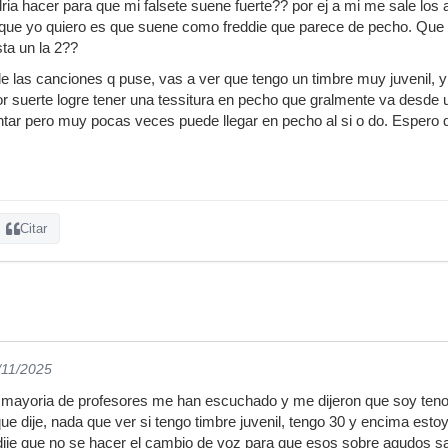
ria hacer para que mi falsete suene fuerte?? por ej a mi me sale los 
o que yo quiero es que suene como freddie que parece de pecho. Que
ta un la 2??
e las canciones q puse, vas a ver que tengo un timbre muy juvenil, 
r suerte logre tener una tessitura en pecho que gralmente va desde un
ar pero muy pocas veces puede llegar en pecho al si o do. Espero q
Citar
/11/2025
ayoria de profesores me han escuchado y me dijeron que soy tenor lir
e dije, nada que ver si tengo timbre juvenil, tengo 30 y encima esto
dije que no se hacer el cambio de voz para que esos sobre agudos sa