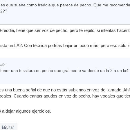
o es que suene como freddie que parece de pecho. Que me recomendas
 2??
eddie, tiene que ser voz de pecho, pero te repito, si intentas hacerl
asta un LA2. Con técnica podrías bajar un poco más, pero eso sólo l
bió:
 tener una tessitura en pecho que gralmente va desde un la 2 a un la4 
 es una buena señal de que no estás subiendo en voz de llamado. Ahí 
ocales. Cuando cantas agudos en voz de pecho, hay vocales que tienes
a dejar algunos ejercicios.
Citar