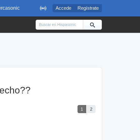

rcasonic
Accede
Regístrate
pecho??
1
2