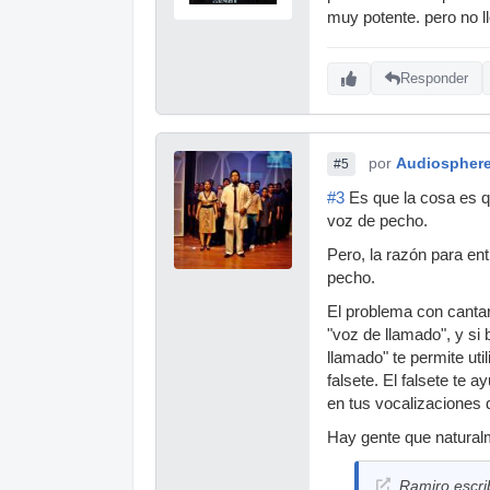
muy potente. pero no 
Responder
por
Audiospher
#5
#3
Es que la cosa es 
voz de pecho.
Pero, la razón para ent
pecho.
El problema con canta
"voz de llamado", y si 
llamado" te permite ut
falsete. El falsete te 
en tus vocalizaciones
Hay gente que naturalm
Ramiro escri