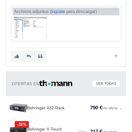
Archivos adjuntos (
logúate
para descargar)
OFERTAS EN
VER TODAS
790 €
Behringer X32 Rack
Ver oferta
→
-32%
Behringer X-Touch
217 €