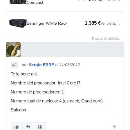
320 €
Ver oferta
→
Compact
1.385 €
Behringer WING Rack
Ver oferta
→
Enlaces de afiliación
por
Sergio ERRE
el 11/06/2012
#2
Te lo pone ahi..
Nombre del procesador: Intel Core i7
Numero de procesadores: 1
Numero total de nucleos: 4 (es decir, Quad core)
Saludos