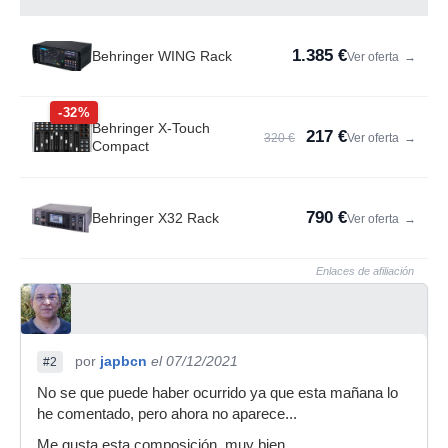
1.385 €
Behringer WING Rack
Ver oferta
→
-32%
Behringer X-Touch
217 €
320 €
Ver oferta
→
Compact
790 €
Behringer X32 Rack
Ver oferta
→
Enlaces de afiliación
por
japbcn
el 07/12/2021
#2
No se que puede haber ocurrido ya que esta mañana lo
he comentado, pero ahora no aparece...
Me gusta esta composición, muy bien.