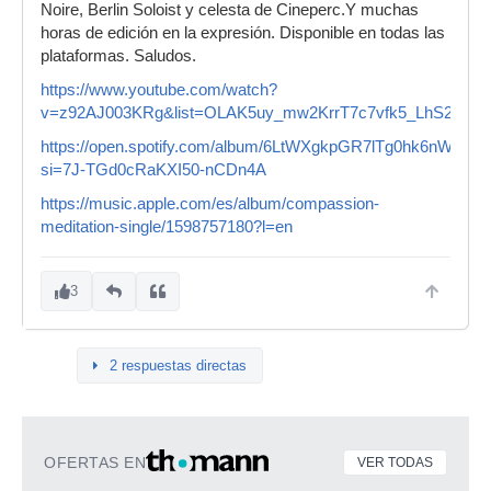
Noire, Berlin Soloist y celesta de Cineperc.Y muchas
horas de edición en la expresión. Disponible en todas las
plataformas. Saludos.
https://www.youtube.com/watch?
v=z92AJ003KRg&list=OLAK5uy_mw2KrrT7c7vfk5_LhS2AAViK
https://open.spotify.com/album/6LtWXgkpGR7lTg0hk6nWZJ?
si=7J-TGd0cRaKXI50-nCDn4A
https://music.apple.com/es/album/compassion-
meditation-single/1598757180?l=en
3
2 respuestas directas
OFERTAS EN
VER TODAS