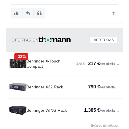
OFERTAS EN
VER TODAS
-32%
Behringer X-Touch
217 €
320 €
Ver oferta
→
Compact
790 €
Behringer X32 Rack
Ver oferta
→
1.385 €
Behringer WING Rack
Ver oferta
→
Enlaces de afiliación