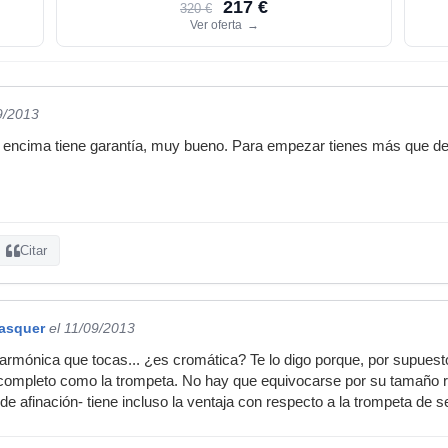
217 €
320 €
Ver oferta
→
9/2013
i encima tiene garantía, muy bueno. Para empezar tienes más que de 
Citar
basquer
el 11/09/2013
 armónica que tocas... ¿es cromática? Te lo digo porque, por supuest
 completo como la trompeta. No hay que equivocarse por su tamaño 
e afinación- tiene incluso la ventaja con respecto a la trompeta de se