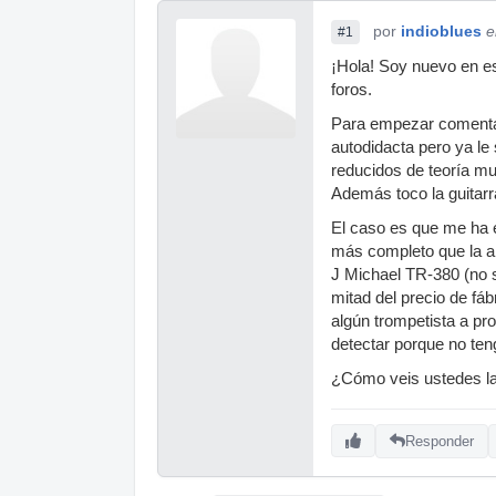
por
indioblues
e
#1
¡Hola! Soy nuevo en es
foros.
Para empezar comentar
autodidacta pero ya l
reducidos de teoría m
Además toco la guitarr
El caso es que me ha e
más completo que la a
J Michael TR-380 (no s
mitad del precio de fáb
algún trompetista a pr
detectar porque no ten
¿Cómo veis ustedes la
Responder