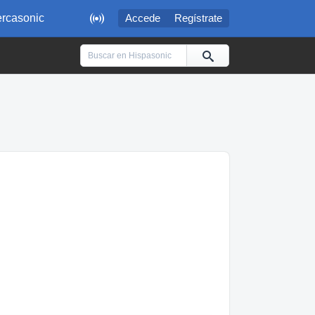

rcasonic
Accede
Regístrate