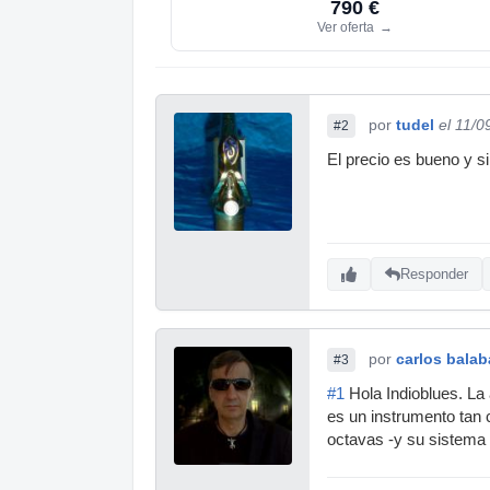
790 €
Ver oferta
→
por
tudel
el 11/0
#2
El precio es bueno y s
Responder
por
carlos bala
#3
#1
Hola Indioblues. La
es un instrumento tan
octavas -y su sistema d