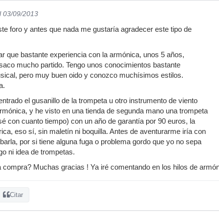
l 03/09/2013
te foro y antes que nada me gustaría agradecer este tipo de
 que bastante experiencia con la armónica, unos 5 años,
e saco mucho partido. Tengo unos conocimientos bastante
usical, pero muy buen oido y conozco muchísimos estilos.
a.
ntrado el gusanillo de la trompeta u otro instrumento de viento
rmónica, y he visto en una tienda de segunda mano una trompeta
é con cuanto tiempo) con un año de garantía por 90 euros, la
rica, eso sí, sin maletín ni boquilla. Antes de aventurarme iría con
obarla, por si tiene alguna fuga o problema gordo que yo no sepa
go ni idea de trompetas.
 compra? Muchas gracias ! Ya iré comentando en los hilos de armó
Citar