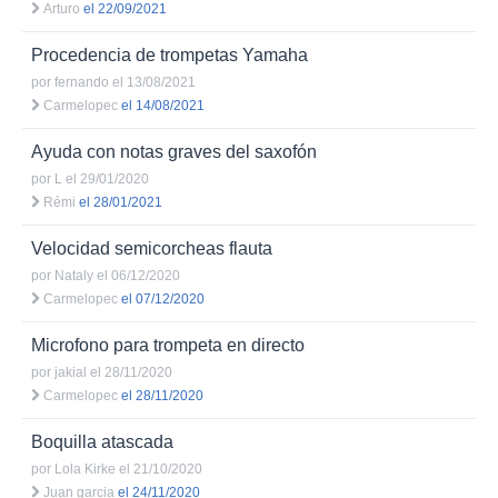
Arturo
el 22/09/2021
Procedencia de trompetas Yamaha
por
fernando
el 13/08/2021
Carmelopec
el 14/08/2021
Ayuda con notas graves del saxofón
por
L
el 29/01/2020
Rémi
el 28/01/2021
Velocidad semicorcheas flauta
por
Nataly
el 06/12/2020
Carmelopec
el 07/12/2020
Microfono para trompeta en directo
por
jakial
el 28/11/2020
Carmelopec
el 28/11/2020
Boquilla atascada
por
Lola Kirke
el 21/10/2020
Juan garcia
el 24/11/2020