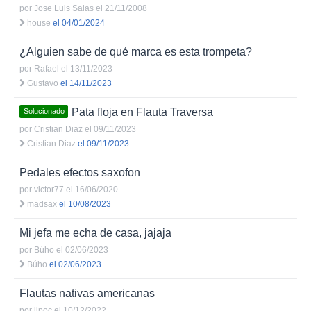
por
Jose Luis Salas
el 21/11/2008
house
el 04/01/2024
¿Alguien sabe de qué marca es esta trompeta?
por
Rafael
el 13/11/2023
Gustavo
el 14/11/2023
Pata floja en Flauta Traversa
Solucionado
por
Cristian Diaz
el 09/11/2023
Cristian Diaz
el 09/11/2023
Pedales efectos saxofon
por
victor77
el 16/06/2020
madsax
el 10/08/2023
Mi jefa me echa de casa, jajaja
por
Búho
el 02/06/2023
Búho
el 02/06/2023
Flautas nativas americanas
por
jipoc
el 10/12/2022