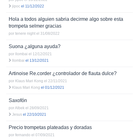
jipoc
el 11/12/2022
Hola a todos alguien sabria decirme algo sobre esta
trompeta selmer gracias
por
tenere night
el 31/08/2022
Suona ¿alguna ayuda?
por
llombai
el 12/12/2021
llombai
el 13/12/2021
Artinoise Re.corder ¿controlador de flauta dulce?
por
Klaus Mari Kong
el 22/11/2021
Klaus Mari Kong
el 01/12/2021
Saxofón
por
Albek
el 28/09/2021
Jesus
el 22/10/2021
Precio trompetas plateadas y doradas
por
fernando
el 07/09/2021