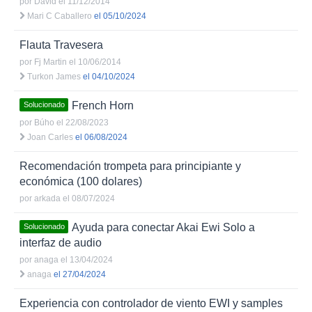
por
David
el 11/12/2014
Mari C Caballero
el 05/10/2024
Flauta Travesera
por
Fj Martin
el 10/06/2014
Turkon James
el 04/10/2024
French Horn
Solucionado
por
Búho
el 22/08/2023
Joan Carles
el 06/08/2024
Recomendación trompeta para principiante y
económica (100 dolares)
por
arkada
el 08/07/2024
Ayuda para conectar Akai Ewi Solo a
Solucionado
interfaz de audio
por
anaga
el 13/04/2024
anaga
el 27/04/2024
Experiencia con controlador de viento EWI y samples