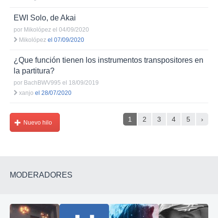
EWI Solo, de Akai
por
Mikolópez
el 04/09/2020
Mikolópez
el 07/09/2020
¿Que función tienen los instrumentos transpositores en
la partitura?
por
BachBWV995
el 18/09/2019
xanjo
el 28/07/2020
1
2
3
4
5
›
Nuevo hilo
MODERADORES