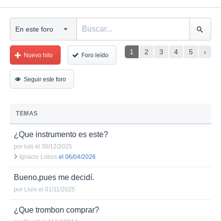
1
2
3
4
5
›
Nuevo hilo
Foro leído
Seguir este foro
TEMAS
¿Que instrumento es este?
por
luis
el 30/12/2025
Ignacio Lobos
el 06/04/2026
Bueno,pues me decidí.
por
Lluis
el 01/11/2025
¿Que trombon comprar?