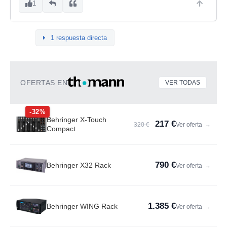
1
1 respuesta directa
OFERTAS EN
VER TODAS
-32%
Behringer X-Touch
217 €
320 €
Ver oferta
→
Compact
790 €
Behringer X32 Rack
Ver oferta
→
1.385 €
Behringer WING Rack
Ver oferta
→