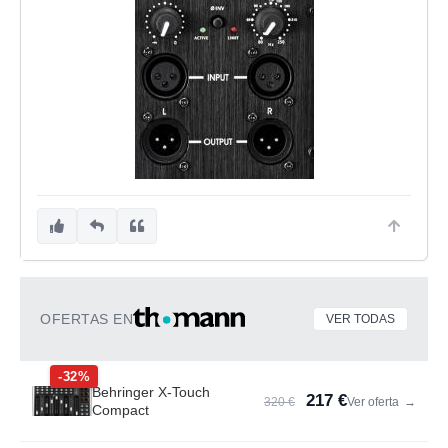
OFERTAS EN
VER TODAS
-32%
Behringer X-Touch
217 €
320 €
Ver oferta
→
Compact