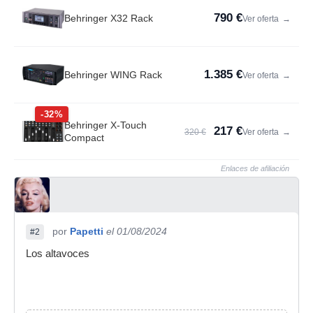
790 €
Behringer X32 Rack
Ver oferta
→
1.385 €
Behringer WING Rack
Ver oferta
→
-32%
Behringer X-Touch
217 €
320 €
Ver oferta
→
Compact
Enlaces de afiliación
por
Papetti
el 01/08/2024
#2
Los altavoces