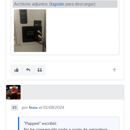
Archivos adjuntos (
logúate
para descargar)
por
Inxu
el 01/08/2024
#3
"Pappeti" escribió:
No he conseguido nada a parte de petardeos.