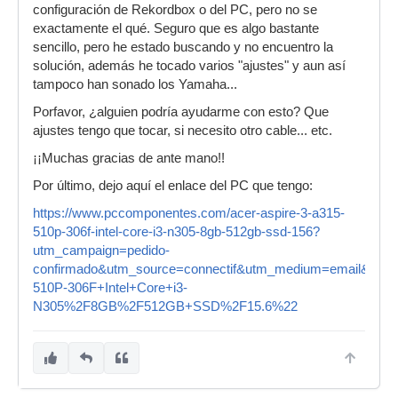
configuración de Rekordbox o del PC, pero no se
exactamente el qué. Seguro que es algo bastante
sencillo, pero he estado buscando y no encuentro la
solución, además he tocado varios "ajustes" y aun así
tampoco han sonado los Yamaha...
Porfavor, ¿alguien podría ayudarme con esto? Que
ajustes tengo que tocar, si necesito otro cable... etc.
¡¡Muchas gracias de ante mano!!
Por último, dejo aquí el enlace del PC que tengo:
https://www.pccomponentes.com/acer-aspire-3-a315-
510p-306f-intel-core-i3-n305-8gb-512gb-ssd-156?
utm_campaign=pedido-
confirmado&utm_source=connectif&utm_medium=email&utm_
510P-306F+Intel+Core+i3-
N305%2F8GB%2F512GB+SSD%2F15.6%22