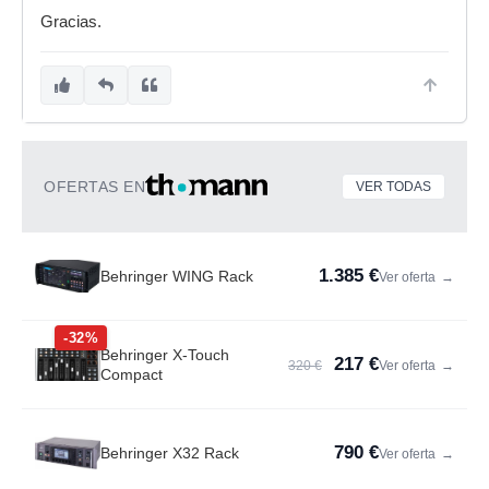
Gracias.
OFERTAS EN
VER TODAS
1.385 €
Behringer WING Rack
Ver oferta
→
-32%
Behringer X-Touch
217 €
320 €
Ver oferta
→
Compact
790 €
Behringer X32 Rack
Ver oferta
→