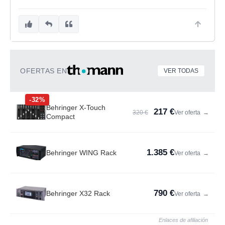
OFERTAS EN
VER TODAS
-32%
Behringer X-Touch
217 €
320 €
Ver oferta
→
Compact
1.385 €
Behringer WING Rack
Ver oferta
→
790 €
Behringer X32 Rack
Ver oferta
→
Enlaces de afiliación