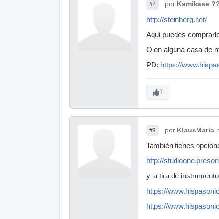
por
Kamikase ?
#2
http://steinberg.net/
Aqui puedes comprarlo
O en alguna casa de m
PD:
https://www.hispa
1
por
KlausMaria
#3
También tienes opcion
http://studioone.preso
y la tira de instrument
https://www.hispasonic
https://www.hispasoni