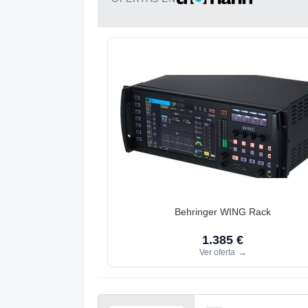
Behringer WING Rack
1.385 €
Ver oferta
→