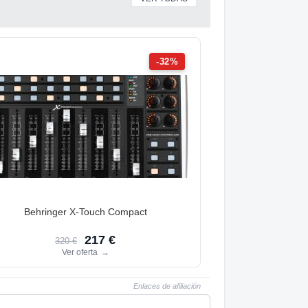
-32%
Behringer X-Touch Compact
217 €
320 €
Ver oferta
→
Enlaces de afiliación