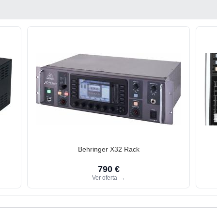
Behringer X32 Rack
790 €
Ver oferta
→