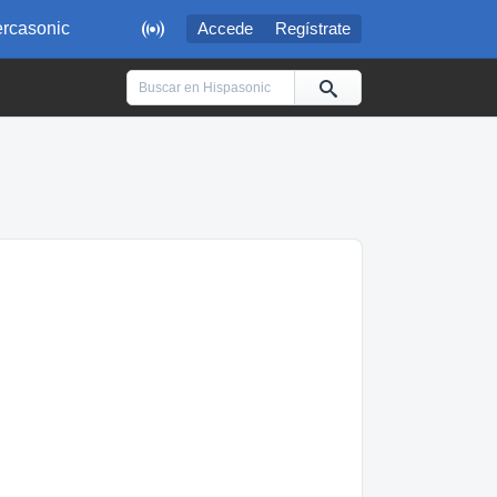

rcasonic
Accede
Regístrate