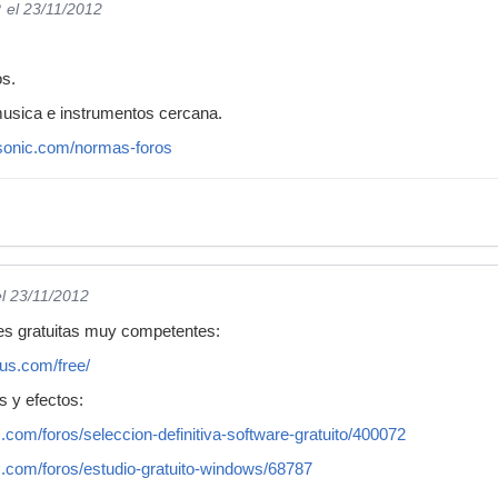
?
el 23/11/2012
s.
usica e instrumentos cercana.
sonic.com/normas-foros
el 23/11/2012
es gratuitas muy competentes:
nus.com/free/
os y efectos:
.com/foros/seleccion-definitiva-software-gratuito/400072
c.com/foros/estudio-gratuito-windows/68787