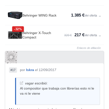
1.385 €
Behringer WING Rack
Ver oferta
→
-32%
Behringer X-Touch
217 €
320 €
Ver oferta
→
Compact
Enlaces de afiliación
por
Iskra
el 12/09/2017
#17
vagar escribió:
Al compositor que trabaja con librerías esto ni le
va ni le viene