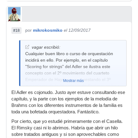
por
mikrokosmiko
el 12/09/2017
#18
vagar escribió:
Cualquier buen libro o curso de orquestación
incidirá en ello. Por ejemplo, en el capítulo
"Scoring for strings" del Adler se ilustra este
concepto con el 2º movimiento del cuarteto
Emperador de Haydn o reorquestando el 3º
Mostrar más
movimiento de la 3ª sinfonía de Brahms: no hay
El Adler es cojonudo. Justo ayer estuve consultando ese
gran cambio de color, pero cambian muchas
capítulo, y la parte con los ejemplos de la melodía de
otras cosas, como lo que llama Mr. Sharman la
Brahms con los diferentes instrumentos de la familia es
presencia.
toda una bofetada orquestadora. Fantástico.
Por cierto, que yo estudié primeramente con el Casella.
El Rimsky casi ni lo abrimos. Habría que abrir un hilo
sobre tratados antiguos y si son aprovechables como