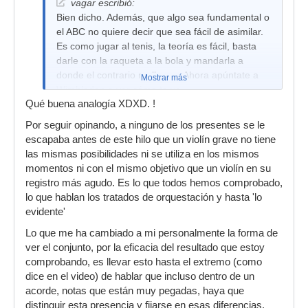
vagar escribió:
Bien dicho. Además, que algo sea fundamental o
el ABC no quiere decir que sea fácil de asimilar.
Es como jugar al tenis, la teoría es fácil, basta
darle con la raqueta a la bola y mandarla a
donde el contrario no llegue. Ahora apúntate a
Mostrar más
Wimbledon a ver cómo te va
Qué buena analogía XDXD. !
Por seguir opinando, a ninguno de los presentes se le
escapaba antes de este hilo que un violín grave no tiene
las mismas posibilidades ni se utiliza en los mismos
momentos ni con el mismo objetivo que un violín en su
registro más agudo. Es lo que todos hemos comprobado,
lo que hablan los tratados de orquestación y hasta 'lo
evidente'
Lo que me ha cambiado a mi personalmente la forma de
ver el conjunto, por la eficacia del resultado que estoy
comprobando, es llevar esto hasta el extremo (como
dice en el video) de hablar que incluso dentro de un
acorde, notas que están muy pegadas, haya que
distinguir esta presencia y fijarse en esas diferencias.