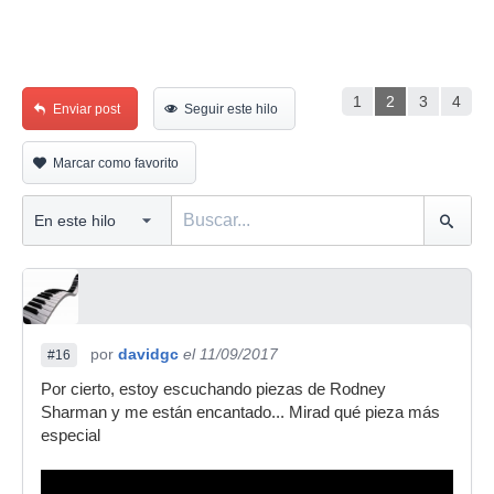
1
2
3
4
Enviar post
Seguir este hilo
Marcar como favorito
por
davidgc
el 11/09/2017
#16
Por cierto, estoy escuchando piezas de Rodney
Sharman y me están encantado... Mirad qué pieza más
especial