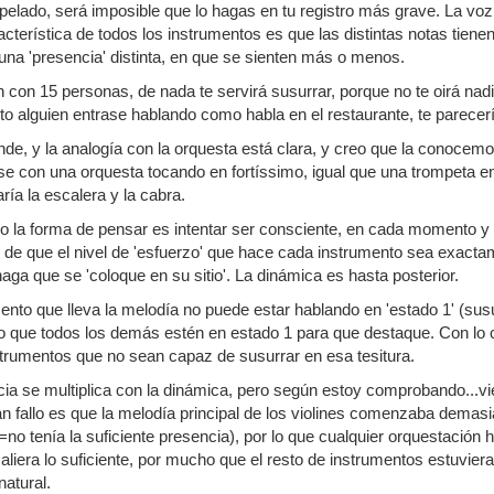
 pelado, será imposible que lo hagas en tu registro más grave. La vo
acterística de todos los instrumentos es que las distintas notas tienen 
 una 'presencia' distinta, en que se sienten más o menos.
n con 15 personas, de nada te servirá susurrar, porque no te oirá nad
 alguien entrase hablando como habla en el restaurante, te parecer
nde, y la analogía con la orquesta está clara, y creo que la conocemo
e con una orquesta tocando en fortíssimo, igual que una trompeta e
ría la escalera y la cabra.
 la forma de pensar es intentar ser consciente, en cada momento y 
 de que el nivel de 'esfuerzo' que hace cada instrumento sea exactam
haga que se 'coloque en su sitio'. La dinámica es hasta posterior.
mento que lleva la melodía no puede estar hablando en 'estado 1' (sus
io que todos los demás estén en estado 1 para que destaque. Con lo 
strumentos que no sean capaz de susurrar en esa tesitura.
cia se multiplica con la dinámica, pero según estoy comprobando...
n fallo es que la melodía principal de los violines comenzaba demasia
no tenía la suficiente presencia), por lo que cualquier orquestación 
iera lo suficiente, por mucho que el resto de instrumentos estuvieran
atural.