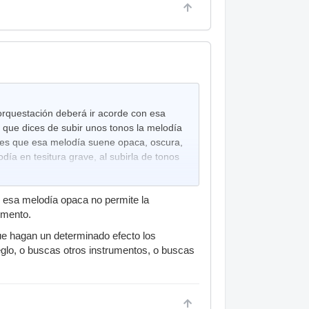
 orquestación deberá ir acorde con esa
o que dices de subir unos tonos la melodía
ieres que esa melodía suene opaca, oscura,
día en tesitura grave, al subirla de tonos
e esa melodía opaca no permite la
omento.
ue hagan un determinado efecto los
eglo, o buscas otros instrumentos, o buscas