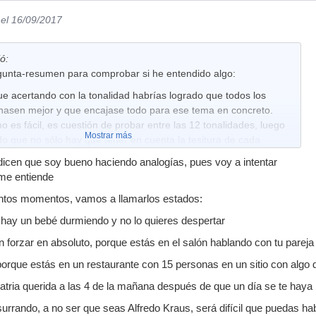
el 16/09/2017
ó:
gunta-resumen para comprobar si he entendido algo:
ue acertando con la tonalidad habrías logrado que todos los
nasen mejor y que encajase todo para ese tema en concreto.
o es fácil, es cuestión de probar entre las 12 tonalidades, luego
Mostrar más
o que no sólo hay que tener en cuenta la tesitura de cada
o que cada uno tiene unas notas que suenan mejor para según
icen que soy bueno haciendo analogías, pues voy a intentar
instrumento e incluso hay unas notas menos buenas (yo tengo
 me entiende
ro no recuerdo haber leído sobre eso en los tratados de
tintos momentos, vamos a llamarlos estados:
e ojeé en su día. También te han comentado que hay unos
e se complementan mejor que con otros, eso tampoco lo he
 hay un bebé durmiendo y no lo quieres despertar
atados. Ah lo de las cuerdas, te han comentado que es mejor no
n forzar en absoluto, porque estás en el salón hablando con tu pareja
ajo y al Cello en la octava más baja, cosa que yo hago siempre,
í doy más espacio a las violas.
orque estás en un restaurante con 15 personas en un sitio con algo d
atria querida a las 4 de la mañana después de que un día se te haya
surrando, a no ser que seas Alfredo Kraus, será difícil que puedas ha