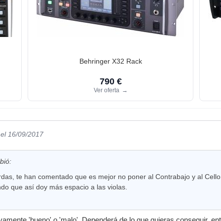
Behringer X32 Rack
790 €
Ver oferta
→
el 16/09/2017
bió:
erdas, te han comentado que es mejor no poner al Contrabajo y al Cell
do que así doy más espacio a las violas.
vamente 'bueno' o 'malo'. Dependerá de lo que quieras conseguir, ent