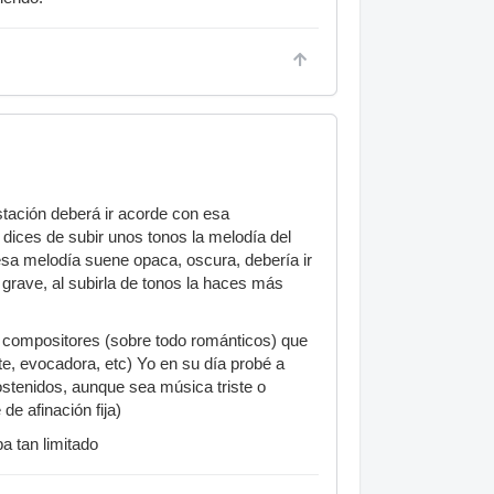
estación deberá ir acorde con esa
 dices de subir unos tonos la melodía del
 esa melodía suene opaca, oscura, debería ir
a grave, al subirla de tonos la haces más
y compositores (sobre todo románticos) que
e, evocadora, etc) Yo en su día probé a
sostenidos, aunque sea música triste o
de afinación fija)
a tan limitado