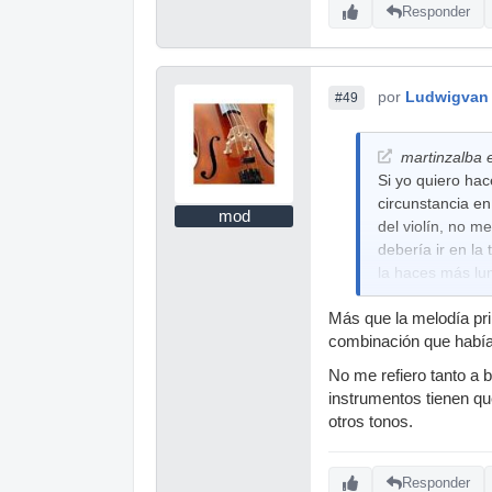
Responder
por
Ludwigvan
#49
martinzalba e
Si yo quiero hac
circunstancia en
mod
del violín, no m
debería ir en la
la haces más lum
Más que la melodía pri
combinación que había
No me refiero tanto a 
instrumentos tienen qu
otros tonos.
Responder