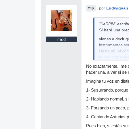
por
Ludwigvan
#46
"KaRPiN" escribi
Sí haré una pre
vienes a decir q
mod
instrumentos so
Hasta ahí el cóm
te han comentad
instrumento sin
No exactamente...me d
lo que en cada 
hacer una, a ver si se
mala memoria pe
Imagina tu voz en dis
orquestación qu
instrumentos qu
1- Susurrando, porque
leído en esos tr
2- Hablando normal, si
poner al Contrab
pensando que as
3- Forzando un poco, p
4- Cantando Asturias p
Pues bien, si estás su