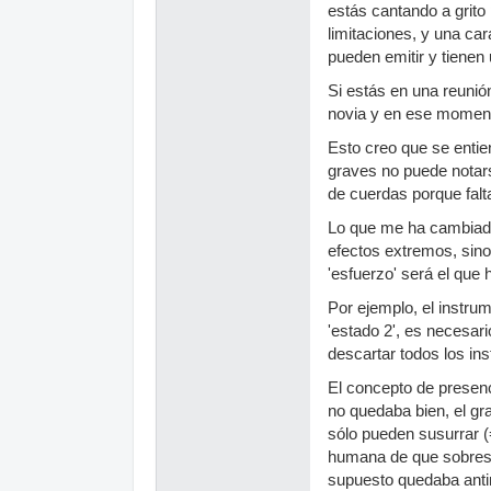
estás cantando a grito
limitaciones, y una car
pueden emitir y tienen
Si estás en una reunió
novia y en ese momento
Esto creo que se entie
graves no puede notars
de cuerdas porque falta
Lo que me ha cambiado
efectos extremos, sino
'esfuerzo' será el que 
Por ejemplo, el instru
'estado 2', es necesar
descartar todos los in
El concepto de presen
no quedaba bien, el gra
sólo pueden susurrar (=
humana de que sobresal
supuesto quedaba antin