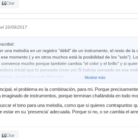
Citar
el 16/09/2017
scribió:
er una melodía en un registro "débil" de un instrumento, el resto de la
 ese momento ( y en otros muchos está la posibilidad de los "solo"). L
e convence mucho porque también cambia "el color y el brillo" y si qu
 tesitura inicial que tú pensaste (creo yo) Si habías pensado en esa melo
inosa, ya es otra cosa diferente.
Mostrar más
ncipal, el problema es la combinación, para mi. Porque precisament
 imaginado de instrumentos, porque terminan chafándola en todo m
buscar el tono para una melodía, como que si quieres contrapuntos q
e estar en su 'presencia' adecuada. Porque si no, o se cambia el arr
Citar