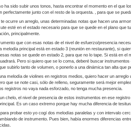
so ha sido subir unos tonos, hasta encontrar el momento en el que los
n perfectamente junto con el resto de la orquesta. , para que se pued
 te ocurre un arreglo, unas determinadas notas que hacen una armoní
cute esté en el estado necesario para que se quede en el plano que tu 
ción, principalmente.
trumento que con esas notas de el nivel de esfuerzo/presencia necesa
la melodía principal está en estado 3 (reunión en restaurante), si qu
esas notas se quede en estado 2, para que no lo tape. Si está en e
uadrará. Pero si quiero que se lo coma, deberé buscar instrumento
 que subirlo tanto de volumen, o ponerlo a una dinámica tan alta que 
una melodía de violines en registros medios, quiero hacer un arreglo
o que se note casi, sólo de relleno, seguramente será mejor emplear 
os registros no vaya nada esforzado, no tenga mucha presencia.
 un chelo, el nivel de presencia de estos instrumentos en ese registro
rincipal. Es un caso extremo porque hay mucha diferencia de tesitur
a, para probar esto yo cogí dos melodías paralelas y con intervalo 
ambiando de instrumento. Pues bien, había enormes diferencias entr
cidas.