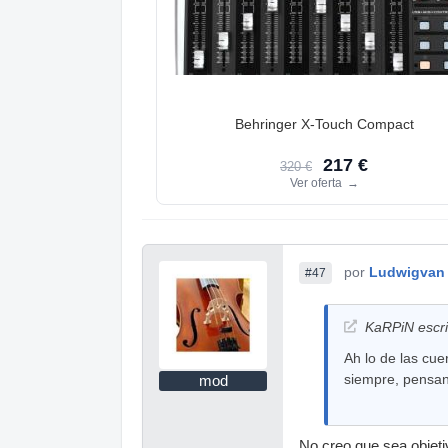
Behringer X-Touch Compact
217 €
320 €
Ver oferta
→
por
Ludwigvan
#47
KaRPiN escri
Ah lo de las cu
siempre, pensan
mod
No creo que sea objeti