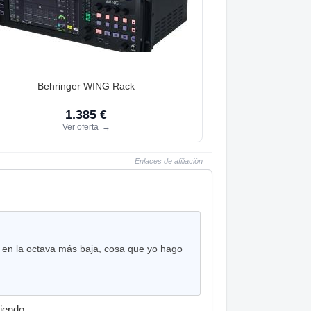
Behringer WING Rack
1.385 €
Ver oferta
→
Enlaces de afiliación
o en la octava más baja, cosa que yo hago
iendo.