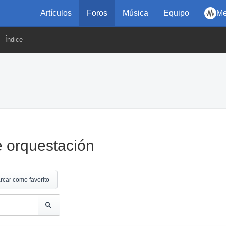
Artículos
Foros
Música
Equipo
Me
Índice
 orquestación
rcar como favorito