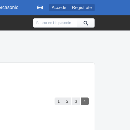

rcasonic
Accede
Regístrate
1
2
3
4