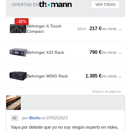
OFERTAS EN
VER TODAS
-32%
Behringer X-Touch
217 €
320 €
Ver oferta
→
Compact
790 €
Behringer X32 Rack
Ver oferta
→
1.385 €
Behringer WING Rack
Ver oferta
→
Enlaces de afiliación
por
Biofix
el 07/02/2023
#2
Vaya por delante que yo no soy ningún experto en video,