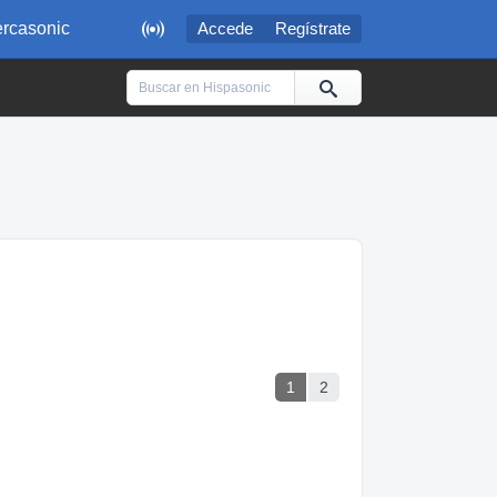

rcasonic
Accede
Regístrate
1
2