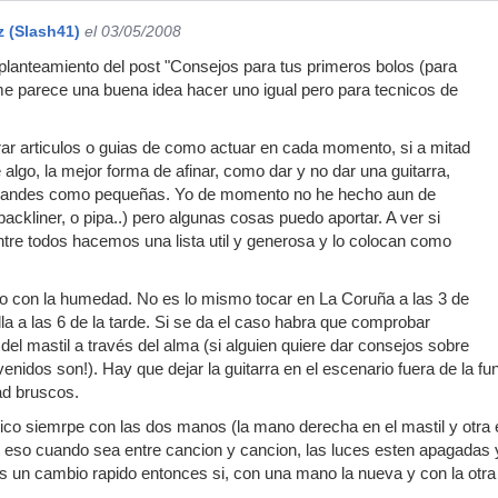
z (Slash41)
el 03/05/2008
planteamiento del post "Consejos para tus primeros bolos (para
me parece una buena idea hacer uno igual pero para tecnicos de
ar articulos o guias de como actuar en cada momento, si a mitad
algo, la mejor forma de afinar, como dar y no dar una guitarra,
 grandes como pequeñas. Yo de momento no he hecho aun de
backliner, o pipa..) pero algunas cosas puedo aportar. A ver si
ntre todos hacemos una lista util y generosa y lo colocan como
do con la humedad. No es lo mismo tocar en La Coruña a las 3 de
la a las 6 de la tarde. Si se da el caso habra que comprobar
del mastil a través del alma (si alguien quiere dar consejos sobre
enidos son!). Hay que dejar la guitarra en el escenario fuera de la f
ad bruscos.
sico siemrpe con las dos manos (la mano derecha en el mastil y otra e
), eso cuando sea entre cancion y cancion, las luces esten apagadas y 
s un cambio rapido entonces si, con una mano la nueva y con la otra