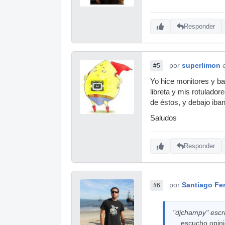
Responder
por
superlimon
#5
Yo hice monitores y bac
libreta y mis rotulador
de éstos, y debajo iba
Saludos
Responder
por
Santiago Fe
#6
"djchampy" escri
... escucho opini