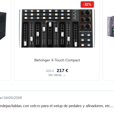
-32%
Behringer X-Touch Compact
217 €
320 €
Ver oferta
→
el 04/05/2008
ejas/tablas con velcro para el setup de pedales y afinadores, etc... 