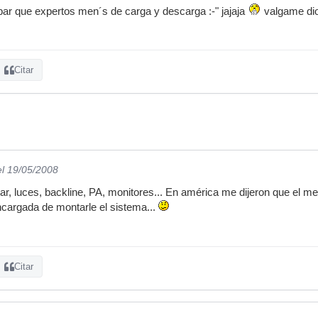
 par que expertos men´s de carga y descarga :-" jajaja
valgame di
Citar
el 19/05/2008
ar, luces, backline, PA, monitores... En américa me dijeron que el me
cargada de montarle el sistema...
Citar