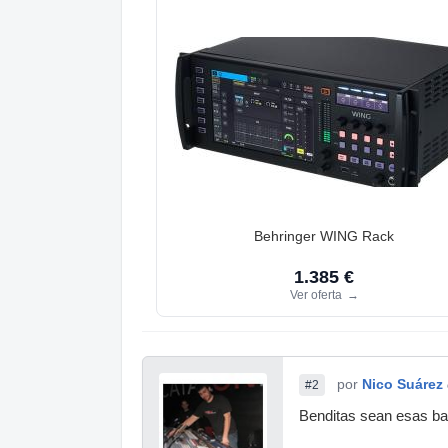
Behringer WING Rack
1.385 €
Ver oferta
→
por
Nico Suárez
#2
Benditas sean esas band