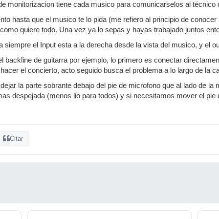
e monitorizacion tiene cada musico para comunicarselos al técnico 
nto hasta que el musico te lo pida (me refiero al principio de conoce
e como quiere todo. Una vez ya lo sepas y hayas trabajado juntos ent
a siempre el Input esta a la derecha desde la vista del musico, y el ou
el backline de guitarra por ejemplo, lo primero es conectar directament
hacer el concierto, acto seguido busca el problema a lo largo de la c
 dejar la parte sobrante debajo del pie de microfono que al lado de l
as despejada (menos lio para todos) y si necesitamos mover el pie
Citar