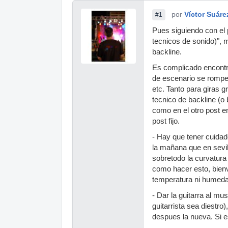
por
Víctor Suáre
#1
Pues siguiendo con el 
tecnicos de sonido)", 
backline.
Es complicado encontr
de escenario se rompe 
etc. Tanto para giras
tecnico de backline (o 
como en el otro post e
post fijo.
- Hay que tener cuida
la mañana que en sevil
sobretodo la curvatura 
como hacer esto, bienv
temperatura ni humed
- Dar la guitarra al mu
guitarrista sea diestro
despues la nueva. Si e