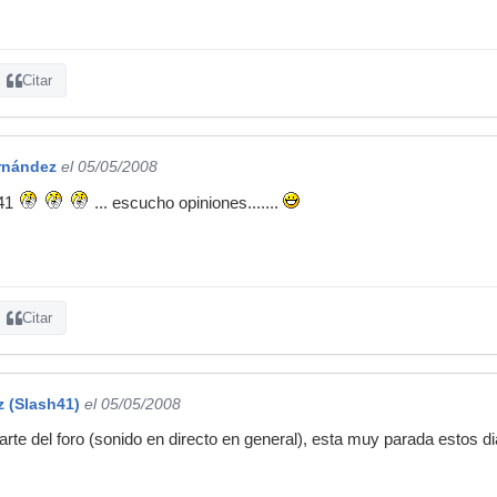
Citar
rnández
el 05/05/2008
h41
... escucho opiniones.......
Citar
z (Slash41)
el 05/05/2008
arte del foro (sonido en directo en general), esta muy parada estos d