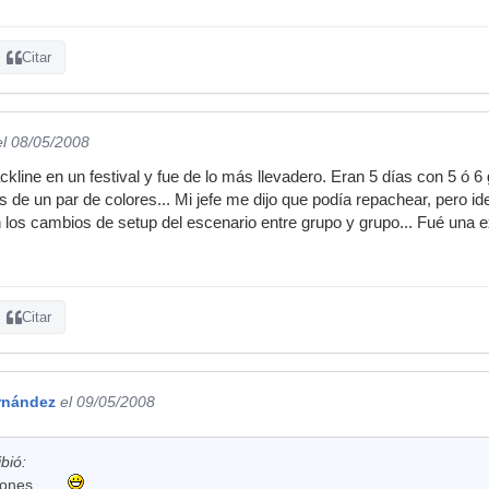
Citar
el 08/05/2008
kline en un festival y fue de lo más llevadero. Eran 5 días con 5 ó 6
es de un par de colores... Mi jefe me dijo que podía repachear, pero id
n los cambios de setup del escenario entre grupo y grupo... Fué una 
Citar
rnández
el 09/05/2008
bió:
ones.......