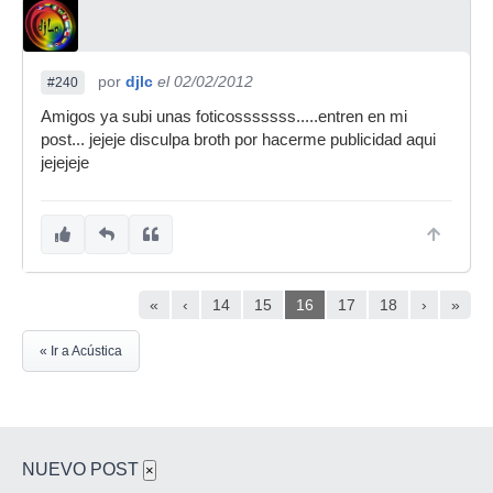
por
djlc
el 02/02/2012
#240
Amigos ya subi unas foticosssssss.....entren en mi
post... jejeje disculpa broth por hacerme publicidad aqui
jejejeje
«
‹
14
15
16
17
18
›
»
« Ir a Acústica
NUEVO POST
×