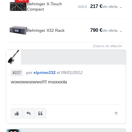
Behringer X-Touch
217 €
320 €
Ver oferta
→
Compact
790 €
Behringer X32 Rack
Ver oferta
→
Enlaces de afiliación
por
elprimo232
el 09/01/2012
#227
wowowwoowwo!!!! mooooola