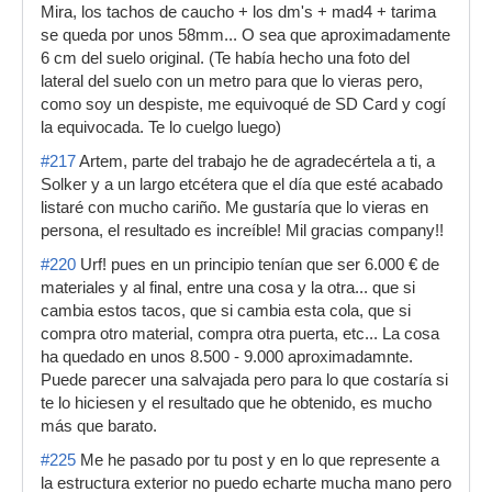
Mira, los tachos de caucho + los dm's + mad4 + tarima
se queda por unos 58mm... O sea que aproximadamente
6 cm del suelo original. (Te había hecho una foto del
lateral del suelo con un metro para que lo vieras pero,
como soy un despiste, me equivoqué de SD Card y cogí
la equivocada. Te lo cuelgo luego)
#217
Artem, parte del trabajo he de agradecértela a ti, a
Solker y a un largo etcétera que el día que esté acabado
listaré con mucho cariño. Me gustaría que lo vieras en
persona, el resultado es increíble! Mil gracias company!!
#220
Urf! pues en un principio tenían que ser 6.000 € de
materiales y al final, entre una cosa y la otra... que si
cambia estos tacos, que si cambia esta cola, que si
compra otro material, compra otra puerta, etc... La cosa
ha quedado en unos 8.500 - 9.000 aproximadamnte.
Puede parecer una salvajada pero para lo que costaría si
te lo hiciesen y el resultado que he obtenido, es mucho
más que barato.
#225
Me he pasado por tu post y en lo que represente a
la estructura exterior no puedo echarte mucha mano pero