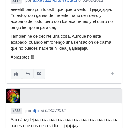
por
SaxoJazz-Ratón Avatar
el 02/02/2012
#237
eeeeh!! pero pon fotos!!! que quiero verlo!!!! jajajajajaja.
Yo estoy con ganas de meterle mano de nuevo y
acabarlo del todo, pero con los exámenes y el curro no
tengo tiempo ni para cag...
También he de decirte una cosa. Aunque no esté
acabado, cuando entro tengo una sensación de calma
que no puedes hacerte ni idea jajajajajjaja.
Abrazotes !!!!
por
djlc
el 02/02/2012
#238
SaxoJaz,dejaaaaaaaaaaaaaaaaaaaaaaaaaaaaaaaaaaaaa
haces que nos de envidia.... jajajajaja