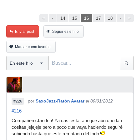
«
‹
14
15
16
17
18
›
»
Enviar post
Seguir este hilo
Marcar como favorito
por
SaxoJazz-Ratón Avatar
el 09/01/2012
#226
#216
Compañero Jandriu! Ya casi está, aunque aún quedan
cositas jejejeje pero a poco que vaya haciendo seguiré
subiendo hasta que esté rematado del todo
.