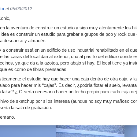
io
el 05/03/2012
onic,
la aventura de construir un estudio y sigo muy aténtamente los hil
idea es construir un estudio para grabar a grupos de pop y rock que
ara descanso y almacén.
oy a construir está en un edificio de uso industrial rehabilitado en el 
 las caras del local dan al exterior, una al pasillo del edificio donde
vecinos, ya que da a la azotea, pero abajo sí hay. El local tiene ya in
 que es como de fibras prensadas.
sticamente el estudio hay que hacer una caja dentro de otra caja, y
alado para hacer mis “cajas”. Es decir, ¿podría flotar el suelo, levan
o falso? ¿ O sería necesario hacer un techo propio para cada caja de
hivo de sketchup por si os interesa (aunque no soy muy mañoso con é
 sería la sala de grabación.
temano.