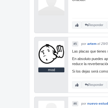
Responder
por
artem
el 29/
#5
Las placas que tienes 
En absoluto puedes apr
reduce la reverberación
mod
Si los dejas será como
Responder
por
nuevo-estud
#6