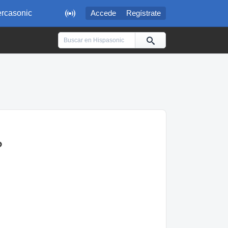

rcasonic
Accede
Regístrate
?