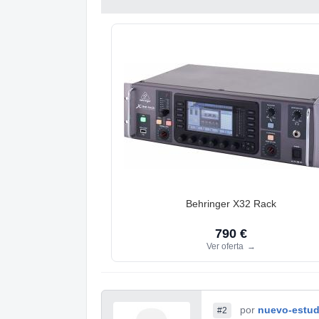
Behringer X32 Rack
790 €
Ver oferta
→
por
nuevo-estud
#2