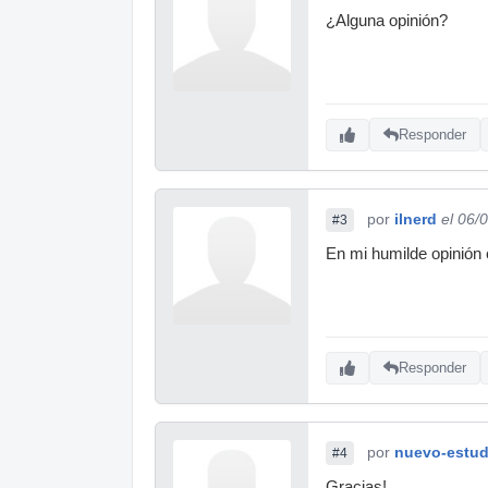
¿Alguna opinión?
Responder
por
ilnerd
el 06/
#3
En mi humilde opinión
Responder
por
nuevo-estud
#4
Gracias!