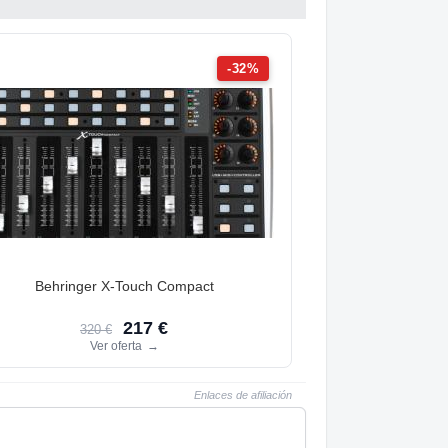
-32%
Behringer X-Touch Compact
217 €
320 €
Ver oferta
→
Enlaces de afiliación