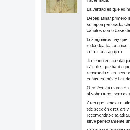
hacer nada.
La verdad es que es m
Debes afinar primero l
su tapón perforado, cl
canutos como base de l
Los agujeros hay que h
redondearlo. Lo único 
entre cada agujero.
Teniendo en cuenta que
cálculos que había que
reparando si es necesa
cañas es más difícil de
Otra técnica usada en l
si sobra tubo, pero es
Creo que tienes un afin
(de sección circular) y
recomendable taladrar, 
sirve perfectamente u