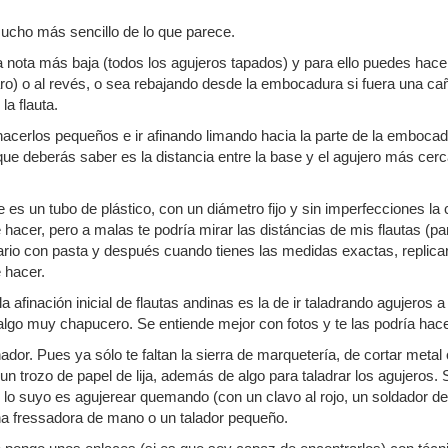
ucho más sencillo de lo que parece.
a nota más baja (todos los agujeros tapados) y para ello puedes hace
aro) o al revés, o sea rebajando desde la embocadura si fuera una cañ
a flauta.
acerlos pequeños e ir afinando limando hacia la parte de la emboca
que deberás saber es la distancia entre la base y el agujero más ce
 es un tubo de plástico, con un diámetro fijo y sin imperfecciones la
 hacer, pero a malas te podría mirar las distáncias de mis flautas (p
rio con pasta y después cuando tienes las medidas exactas, replicar
 hacer.
a afinación inicial de flautas andinas es la de ir taladrando agujeros a
 algo muy chapucero. Se entiende mejor con fotos y te las podría hace
ador. Pues ya sólo te faltan la sierra de marquetería, de cortar metal 
 un trozo de papel de lija, además de algo para taladrar los agujeros.
lo suyo es agujerear quemando (con un clavo al rojo, un soldador de e
na fressadora de mano o un talador pequeño.