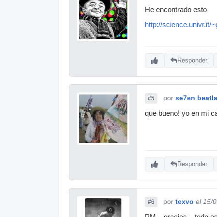
He encontrado esto
http://science.univr.it
Responder
por
se7en beatl
#5
que bueno! yo en mi c
Responder
por
texvo
el 15/
#6
PM... gracias... todo 