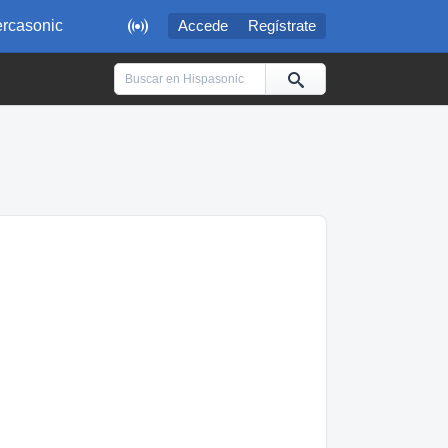

rcasonic
Accede
Regístrate