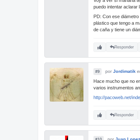
Voy a ver si mañana te
puedo intentar aclarar 
PD: Con ese diámetro 
plástico que tengo a 
de caña y tiene un di
Responder
por
Jordimatik
e
#9
Hace mucho que no entr
varios instrumentos and
http://pacoweb.net/ind
Responder
por
Juan Lope
#10