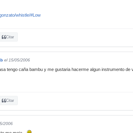
/~gonzato/whistle/#Low
Citar
ab
el 15/05/2006
asa tengo caña bambu y me gustaria hacerme algun instrumento de vi
Citar
05/2006
esto me moja...