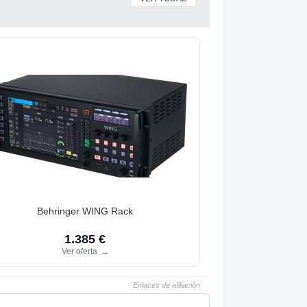
Behringer WING Rack
1.385 €
Ver oferta
→
Enlaces de afiliación