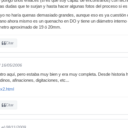
 pongo unos enlaces (si es que soy capaz de encontrarlos) con técni
las dudas que te surjan y hasta hacer algunas fotos del proceso si es
yo no haría quenas demasiado grandes, aunque eso es ya cuestión d
mano ahora mismo es un quenacho en DO y tiene un diámetro interno
ámetro aproximado de 19 ó 20mm.
Citar
l 16/05/2006
o aquí, pero estaba muy bien y era muy completa. Desde historia ha
inos, afinaciones, digitaciones, etc...
ex2.html
Citar
z
el 08/11/2009