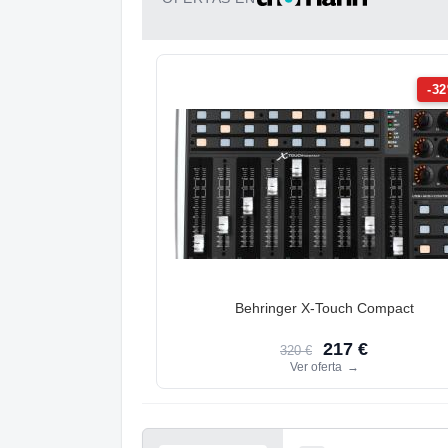
-3
Behringer X-Touch Compact
217 €
320 €
Ver oferta
→