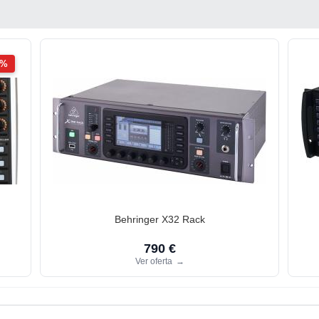
2%
Behringer X32 Rack
790 €
Ver oferta
→