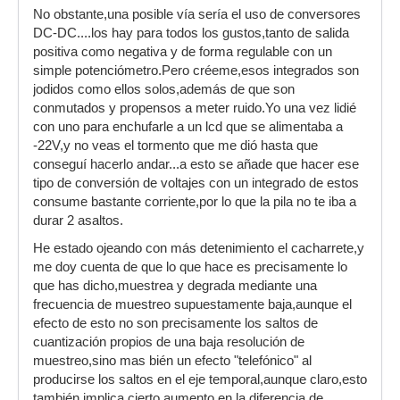
No obstante,una posible vía sería el uso de conversores
DC-DC....los hay para todos los gustos,tanto de salida
positiva como negativa y de forma regulable con un
simple potenciómetro.Pero créeme,esos integrados son
jodidos como ellos solos,además de que son
conmutados y propensos a meter ruido.Yo una vez lidié
con uno para enchufarle a un lcd que se alimentaba a
-22V,y no veas el tormento que me dió hasta que
conseguí hacerlo andar...a esto se añade que hacer ese
tipo de conversión de voltajes con un integrado de estos
consume bastante corriente,por lo que la pila no te iba a
durar 2 asaltos.
He estado ojeando con más detenimiento el cacharrete,y
me doy cuenta de que lo que hace es precisamente lo
que has dicho,muestrea y degrada mediante una
frecuencia de muestreo supuestamente baja,aunque el
efecto de esto no son precisamente los saltos de
cuantización propios de una baja resolución de
muestreo,sino mas bién un efecto "telefónico" al
producirse los saltos en el eje temporal,aunque claro,esto
también implica cierto aumento en la diferencia de