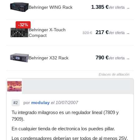
1.385 €
Behringer WING Rack
Ver oferta
→
-32%
Behringer X-Touch
217 €
320 €
Ver oferta
→
Compact
790 €
Behringer X32 Rack
Ver oferta
→
Enlaces de afiliación
por
modulay
el 10/07/2007
#2
Tu integrado milagroso es un regulador lineal (7809 y
7909).
En cualquier tienda de electronica los puedes pillar.
Los condensadores deberían ser todos de al menos 25V.